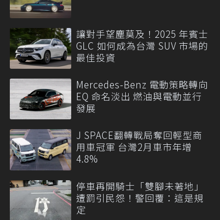
讓對手望塵莫及！2025 年賓士
GLC 如何成為台灣 SUV 市場的
最佳投資
Mercedes-Benz 電動策略轉向
EQ 命名淡出 燃油與電動並行
發展
J SPACE翻轉戰局奪回輕型商
用車冠軍 台灣2月車市年增
4.8%
停車再開騎士「雙腳未著地」
遭罰引民怨！警回覆：這是規
定