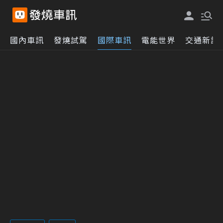
國內車訊
發燒試駕
國際車訊
電能世界
交通新訊