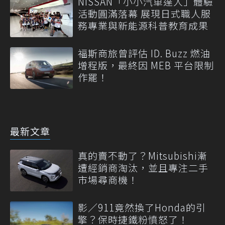
NISSAN「小小汽車達人」體驗
活動圓滿落幕 展現日式職人服
務專業與新能源科普教育成果
福斯商旅曾評估 ID. Buzz 燃油
增程版，最終因 MEB 平台限制
作罷！
最新文章
真的賣不動了？Mitsubishi漸
遭經銷商淘汰，並且專注二手
市場尋商機！
影／911竟然換了Honda的引
擎？保時捷鐵粉憤怒了！