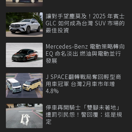
讓對手望塵莫及！2025 年賓士
GLC 如何成為台灣 SUV 市場的
最佳投資
Mercedes-Benz 電動策略轉向
EQ 命名淡出 燃油與電動並行
發展
J SPACE翻轉戰局奪回輕型商
用車冠軍 台灣2月車市年增
4.8%
停車再開騎士「雙腳未著地」
遭罰引民怨！警回覆：這是規
定