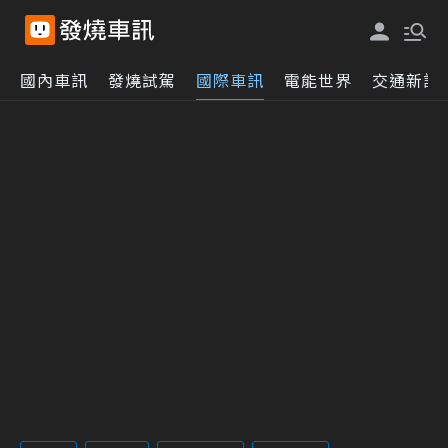
國內車訊
發燒試駕
國際車訊
電能世界
交通新訊