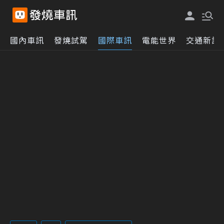
國內車訊
發燒試駕
國際車訊
電能世界
交通新訊