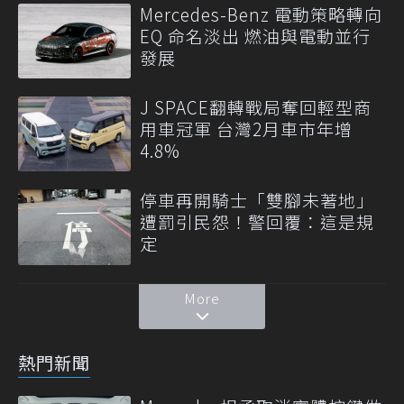
Mercedes-Benz 電動策略轉向
EQ 命名淡出 燃油與電動並行
發展
J SPACE翻轉戰局奪回輕型商
用車冠軍 台灣2月車市年增
4.8%
停車再開騎士「雙腳未著地」
遭罰引民怨！警回覆：這是規
定
More
熱門新聞