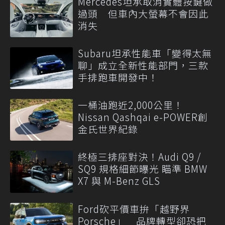
Mercedes坦承取消實體按鍵做
過頭 但車內大螢幕不會因此
消失
Subaru坦承性能車「變得太無
聊」成立全新性能部門，三款
手排跑車開發中！
一桶油跑近2,000公里！
Nissan Qashqai e-POWER創
金氏世界紀錄
終極三排座對決！Audi Q9 /
SQ9 規格細節曝光 瞄準 BMW
X7 與 M-Benz GLS
Ford砍平價車拚「越野界
Porsche」 品牌轉型卻恐把