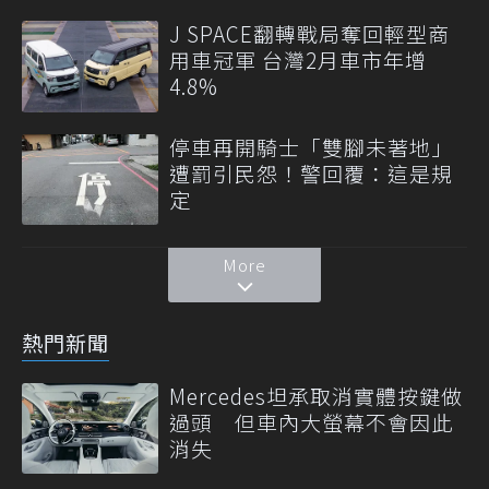
J SPACE翻轉戰局奪回輕型商
用車冠軍 台灣2月車市年增
4.8%
停車再開騎士「雙腳未著地」
遭罰引民怨！警回覆：這是規
定
More
熱門新聞
Mercedes坦承取消實體按鍵做
過頭 但車內大螢幕不會因此
消失