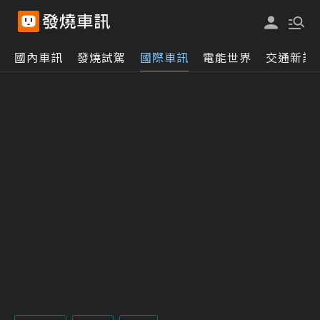
國內車訊
發燒試駕
國際車訊
電能世界
交通新訊