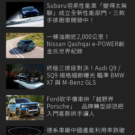
Subaru坦承性能車「變得太無
聊」成立全新性能部門，三款
手排跑車開發中！
一桶油跑近2,000公里！
Nissan Qashqai e-POWER創
金氏世界紀錄
終極三排座對決！Audi Q9 /
SQ9 規格細節曝光 瞄準 BMW
X7 與 M-Benz GLS
Ford砍平價車拚「越野界
Porsche」 品牌轉型卻恐把
入門客群拱手讓人
德系車廠中國產能利用率跌破