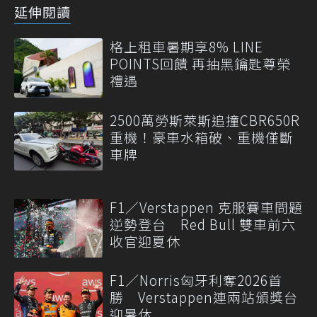
延伸閱讀
格上租車暑期享8% LINE
POINTS回饋 再抽黑鑰匙尊榮
禮遇
2500萬勞斯萊斯追撞CBR650R
重機！豪車水箱破、重機僅斷
車牌
F1／Verstappen 克服賽車問題
逆勢登台 Red Bull 雙車前六
收官迎夏休
F1／Norris匈牙利奪2026首
勝 Verstappen連兩站頒獎台
迎暑休