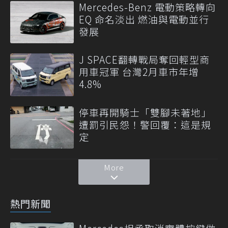
Mercedes-Benz 電動策略轉向
EQ 命名淡出 燃油與電動並行
發展
J SPACE翻轉戰局奪回輕型商
用車冠軍 台灣2月車市年增
4.8%
停車再開騎士「雙腳未著地」
遭罰引民怨！警回覆：這是規
定
More
熱門新聞