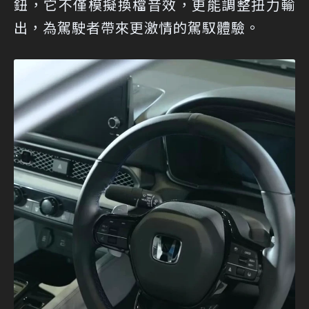
鈕，它不僅模擬換檔音效，更能調整扭力輸
出，為駕駛者帶來更激情的駕馭體驗。