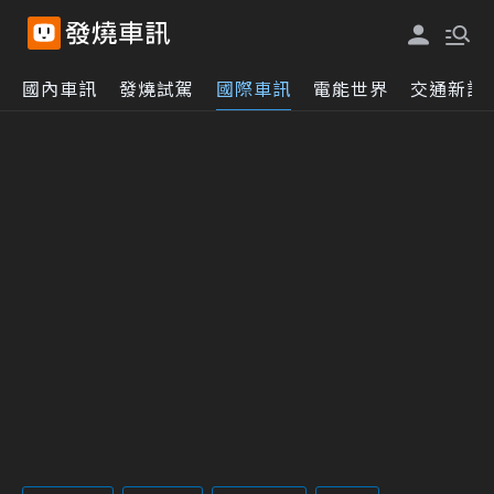
國內車訊
發燒試駕
國際車訊
電能世界
交通新訊