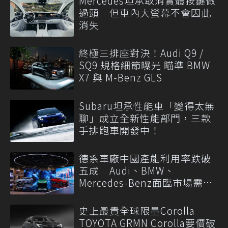
Mercedes坦承取消實體按鍵做
過頭 但車內大螢幕不會因此
消失
終極三排座對決！Audi Q9 /
SQ9 規格細節曝光 瞄準 BMW
X7 與 M-Benz GLS
Subaru坦承性能車「變得太無
聊」成立全新性能部門，三款
手排跑車開發中！
德系車廠中國產能利用率跌破
五成 Audi、BMW、
Mercedes-Benz面臨市場需求
轉變
史上最貴全球限量Corolla
TOYOTA GRMN Corolla要價破