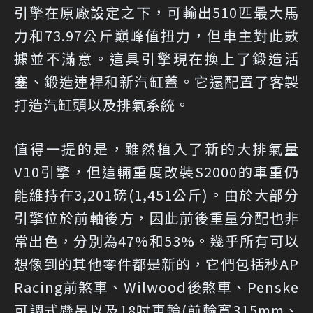
引擎在原廠設定之下，可輸出510匹最大馬
力和73.97公斤巔峰值扭力，但車主對此數
據並不滿意。這具引擎現在換上了鍛造活
塞、鍛造連桿和新汽缸蓋。它還配置了客製
打造汽缸頭以及排氣系統。
值得一提的是，雖然植入了新的大排氣量
V10引擎，但這輛重度改裝S2000的車重仍
能維持在3,201磅(1,451公斤)。由於大部分
引擎位於前軸後方，因此前後重量分配也非
常出色，分別為47%和53%。幾乎所有可以
想像到的其他零件都是新的，它們包括秒AP
Racing前煞車、Wilwood後煞車、Penske
可調式懸吊以及18吋車輪(前輪寬315mm、