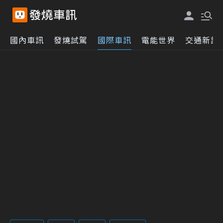
國內車訊
發燒試駕
國際車訊
電能世界
交通新訊