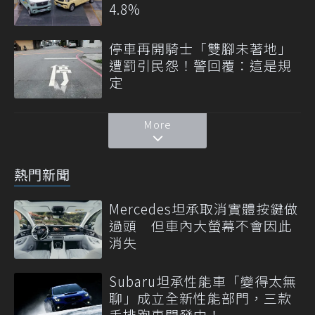
4.8%
停車再開騎士「雙腳未著地」
遭罰引民怨！警回覆：這是規
定
More
熱門新聞
Mercedes坦承取消實體按鍵做
過頭 但車內大螢幕不會因此
消失
Subaru坦承性能車「變得太無
聊」成立全新性能部門，三款
手排跑車開發中！