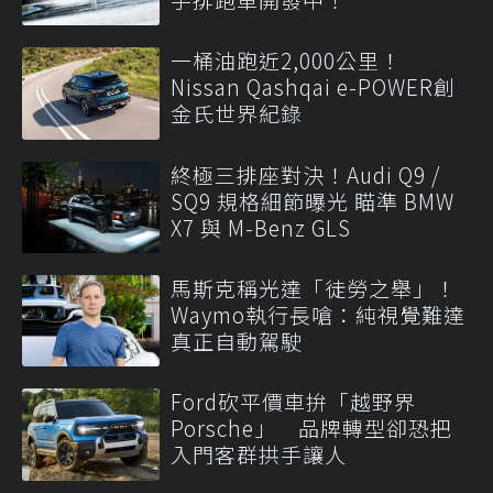
一桶油跑近2,000公里！
Nissan Qashqai e-POWER創
金氏世界紀錄
終極三排座對決！Audi Q9 /
SQ9 規格細節曝光 瞄準 BMW
X7 與 M-Benz GLS
馬斯克稱光達「徒勞之舉」！
Waymo執行長嗆：純視覺難達
真正自動駕駛
Ford砍平價車拚「越野界
Porsche」 品牌轉型卻恐把
入門客群拱手讓人