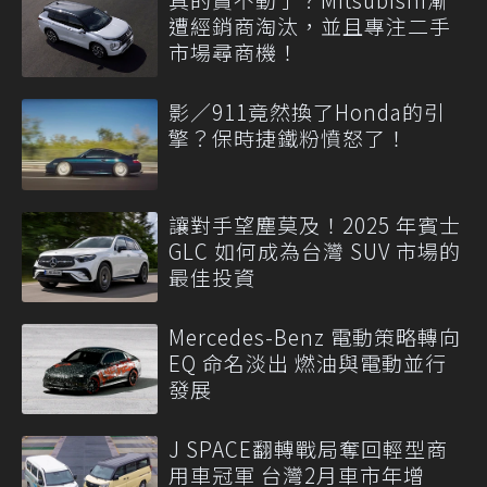
遭經銷商淘汰，並且專注二手
市場尋商機！
影／911竟然換了Honda的引
擎？保時捷鐵粉憤怒了！
讓對手望塵莫及！2025 年賓士
GLC 如何成為台灣 SUV 市場的
最佳投資
Mercedes-Benz 電動策略轉向
EQ 命名淡出 燃油與電動並行
發展
J SPACE翻轉戰局奪回輕型商
用車冠軍 台灣2月車市年增