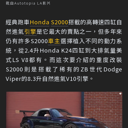
裁自Autotopia LA影片
經典跑車
Honda
S2000
搭載的高轉速四缸自
然進氣
引擎
是它最大的賣點之一，但多年來
仍有許多S2000
車主
選擇植入不同的動力系
統，從2.4升Honda K24四缸到大排氣量美
式LS V8都有。而這次要介紹的重度改裝
S2000則是搭載了稀有的ZB世代Dodge
Viper的8.3升自然進氣V10引擎。