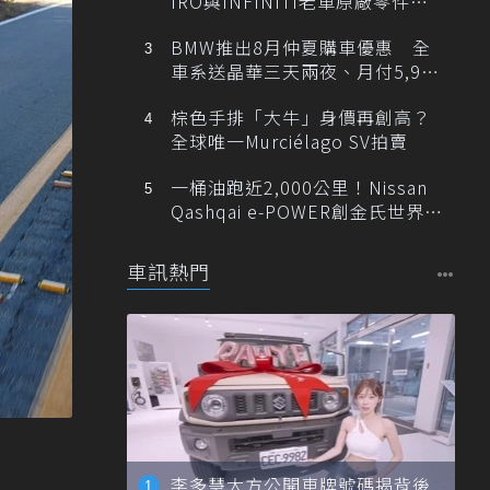
IRO與INFINITI老車原廠零件最
低1折
BMW推出8月仲夏購車優惠 全
車系送晶華三天兩夜、月付5,900
元起
棕色手排「大牛」身價再創高？
全球唯一Murciélago SV拍賣
一桶油跑近2,000公里！Nissan
Qashqai e-POWER創金氏世界紀
錄
車訊熱門
李多慧大方公開車牌號碼揭背後