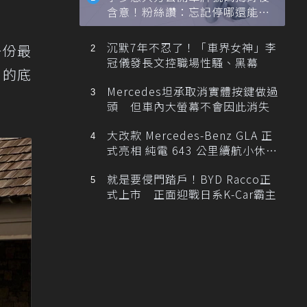
含意！粉絲讚：忘記停哪還能幫
忙找車
沉默7年不忍了！「車界女神」李
一份最
冠儀發長文控職場性騷、黑幕
n的底
Mercedes坦承取消實體按鍵做過
頭 但車內大螢幕不會因此消失
大改款 Mercedes-Benz GLA 正
式亮相 純電 643 公里續航小休
旅！
就是要侵門踏戶！BYD Racco正
式上市 正面迎戰日系K-Car霸主