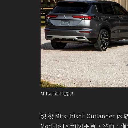
Mitsubishi提供
現役Mitsubishi Outland
Module Family)平台