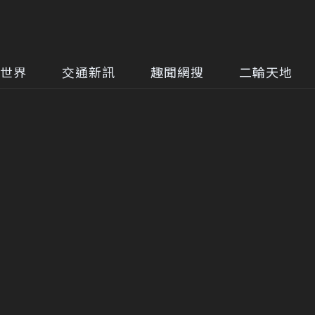
世界
交通新訊
趣聞網搜
二輪天地