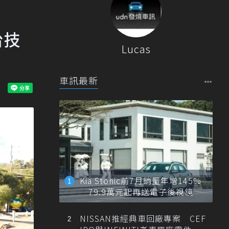
台技
Lucas
車訊最新
Kia Stonic前7月銷量年增145%
79.9萬元起再送電子後視鏡
NISSAN推經典車回廠專案 CEF