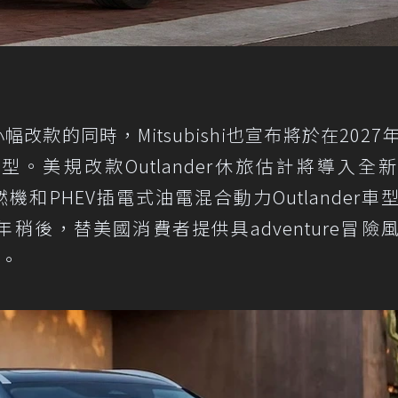
小幅改款的同時，Mitsubishi也宣布將於在2027
車型。美規改款Outlander休旅估計將導入全新m
內燃機和PHEV插電式油電混合動力Outlander車
於今年稍後，替美國消費者提供具adventure冒險
型。