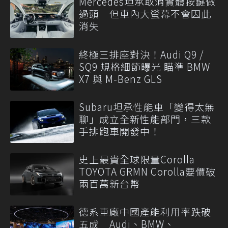
Mercedes坦承取消實體按鍵做
過頭 但車內大螢幕不會因此
消失
終極三排座對決！Audi Q9 /
SQ9 規格細節曝光 瞄準 BMW
X7 與 M-Benz GLS
Subaru坦承性能車「變得太無
聊」成立全新性能部門，三款
手排跑車開發中！
史上最貴全球限量Corolla
TOYOTA GRMN Corolla要價破
兩百萬新台幣
德系車廠中國產能利用率跌破
五成 Audi、BMW、