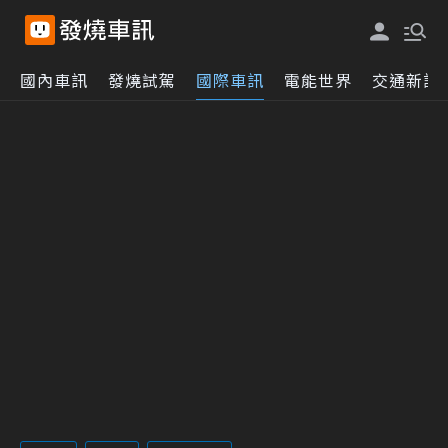
國內車訊
發燒試駕
國際車訊
電能世界
交通新訊