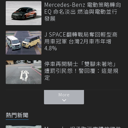
Mercedes-Benz 電動策略轉向
EQ 命名淡出 燃油與電動並行
發展
J SPACE翻轉戰局奪回輕型商
用車冠軍 台灣2月車市年增
4.8%
停車再開騎士「雙腳未著地」
遭罰引民怨！警回覆：這是規
定
More
熱門新聞