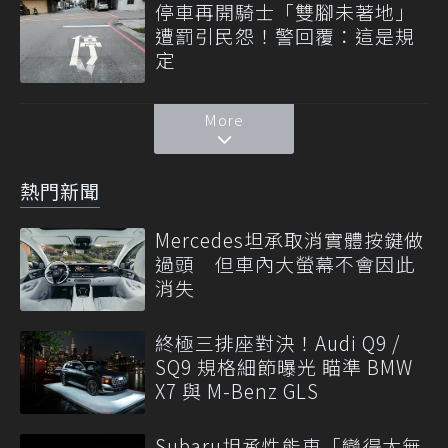
停車再開騎士「雙腳未著地」
遭罰引民怨！警回覆：這是規
定
More
熱門新聞
Mercedes坦承取消實體按鍵做
過頭 但車內大螢幕不會因此
消失
終極三排座對決！Audi Q9 /
SQ9 規格細節曝光 瞄準 BMW
X7 與 M-Benz GLS
Subaru坦承性能車「變得太無