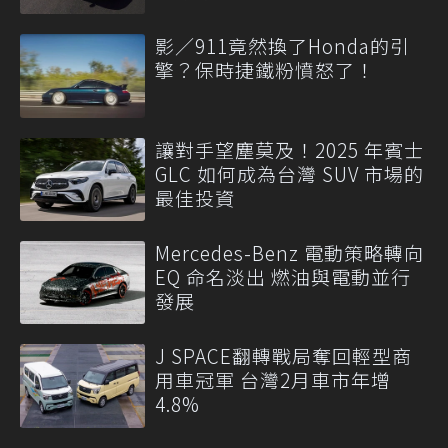
影／911竟然換了Honda的引
擎？保時捷鐵粉憤怒了！
讓對手望塵莫及！2025 年賓士
GLC 如何成為台灣 SUV 市場的
最佳投資
Mercedes-Benz 電動策略轉向
EQ 命名淡出 燃油與電動並行
發展
J SPACE翻轉戰局奪回輕型商
用車冠軍 台灣2月車市年增
4.8%