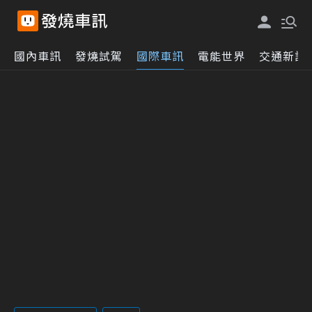
國內車訊
發燒試駕
國際車訊
電能世界
交通新訊