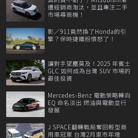
遭經銷商淘汰，並且專注二手
市場尋商機！
影／911竟然換了Honda的引
擎？保時捷鐵粉憤怒了！
讓對手望塵莫及！2025 年賓士
GLC 如何成為台灣 SUV 市場的
最佳投資
Mercedes-Benz 電動策略轉向
EQ 命名淡出 燃油與電動並行
發展
J SPACE翻轉戰局奪回輕型商
用車冠軍 台灣2月車市年增