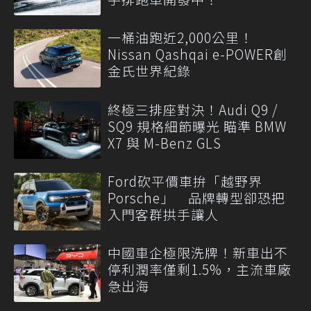
一桶油跑近2,000公里！
Nissan Qashqai e-POWER創
金氏世界紀錄
終極三排座對決！Audi Q9 /
SQ9 規格細節曝光 瞄準 BMW
X7 與 M-Benz GLS
Ford砍平價車拚「越野界
Porsche」 品牌轉型卻恐把
入門客群拱手讓人
中國車企極限洗牌！新車出不
停利潤率僅剩1.5%，主流車廠
急出海