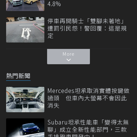
4.8%
停車再開騎士「雙腳未著地」
遭罰引民怨！警回覆：這是規
定
More
熱門新聞
Mercedes坦承取消實體按鍵做
過頭 但車內大螢幕不會因此
消失
Subaru坦承性能車「變得太無
聊」成立全新性能部門，三款
手排跑車開發中！