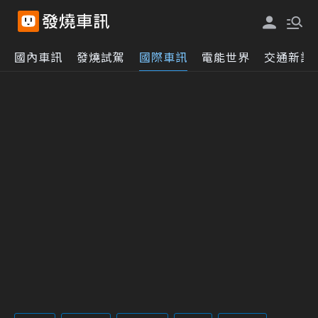
國內車訊
發燒試駕
國際車訊
電能世界
交通新訊