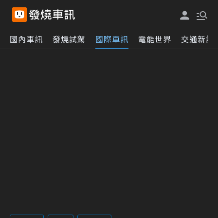
國內車訊
發燒試駕
國際車訊
電能世界
交通新訊