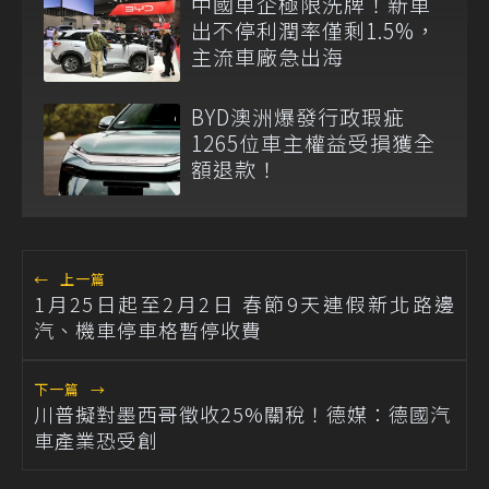
中國車企極限洗牌！新車
出不停利潤率僅剩1.5%，
主流車廠急出海
BYD澳洲爆發行政瑕疵
1265位車主權益受損獲全
額退款！
←
上一篇
1月25日起至2月2日 春節9天連假新北路邊
汽、機車停車格暫停收費
下一篇
→
川普擬對墨西哥徵收25%關稅！德媒：德國汽
車產業恐受創