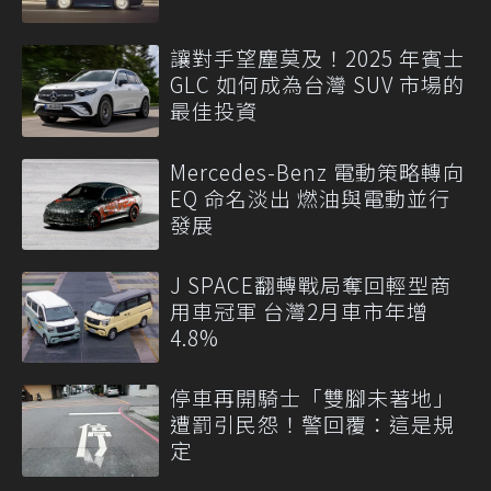
讓對手望塵莫及！2025 年賓士
GLC 如何成為台灣 SUV 市場的
最佳投資
Mercedes-Benz 電動策略轉向
EQ 命名淡出 燃油與電動並行
發展
J SPACE翻轉戰局奪回輕型商
用車冠軍 台灣2月車市年增
4.8%
停車再開騎士「雙腳未著地」
遭罰引民怨！警回覆：這是規
定