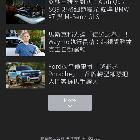
終極三排座對決！Audi Q9 /
SQ9 規格細節曝光 瞄準 BMW
X7 與 M-Benz GLS
馬斯克稱光達「徒勞之舉」！
Waymo執行長嗆：純視覺難達
真正自動駕駛
Ford砍平價車拚「越野界
Porsche」 品牌轉型卻恐把
入門客群拱手讓人
More
聯合線上公司 著作權所有 ©2021