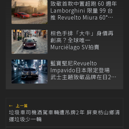
致敬首款中置超跑 60 週年
Lamborghini 限量 99 台
推 Revuelto Miura 60°
Homage！
棕色手排「大牛」身價再
創高？全球唯一
Murciélago SV拍賣
藍寶堅尼Revuelto
Impavido日本限定登場
武士主題致敬品牌在日25
周年
←
上一篇
垃圾車司機酒駕車輛遭吊牌2年 屏東枋山鄉清
運垃圾少一輛