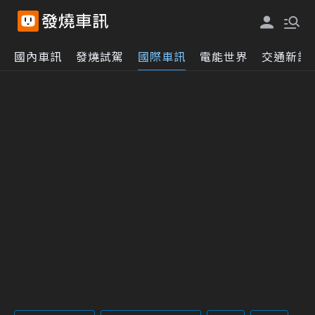
國內車訊
發燒試駕
國際車訊
電能世界
交通新訊