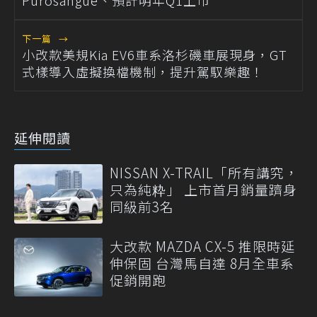
Purosangue、預計明年Q1上市
下一篇
→
小改款美規Kia EV6車系洛杉磯車展現身，GT
式樣導入虛擬換檔機制，提升駕馭樂趣！
延伸閱讀
NISSAN X-TRAIL「所有講究，
只為純粋」 上市首月銷量躋身
同級前3名
大改款 MAZDA CX-5 推限時延
伸保固 台灣馬自達 8月全車系
促銷開跑