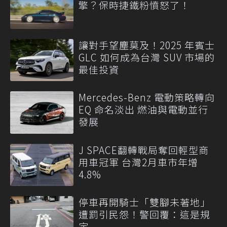
擎？保時捷鐵粉憤怒了！
讓對手望塵莫及！2025 年賓士
GLC 如何成為台灣 SUV 市場的
最佳投資
Mercedes-Benz 電動策略轉向
EQ 命名淡出 燃油與電動並行
發展
J SPACE翻轉戰局奪回輕型商
用車冠軍 台灣2月車市年增
4.8%
停車再開騎士「雙腳未著地」
遭罰引民怨！警回覆：這是規
定