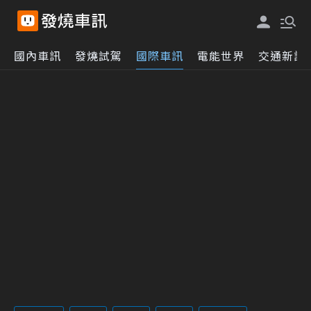
國內車訊
發燒試駕
國際車訊
電能世界
交通新訊