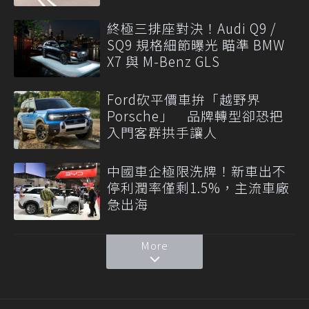
終極三排座對決！Audi Q9 /
SQ9 規格細節曝光 瞄準 BMW
X7 與 M-Benz GLS
Ford砍平價車拚「越野界
Porsche」 品牌轉型卻恐把
入門客群拱手讓人
中國車企極限洗牌！新車出不
停利潤率僅剩1.5%，主流車廠
急出海
More