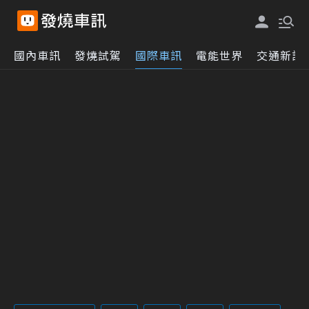
國內車訊
發燒試駕
國際車訊
電能世界
交通新訊