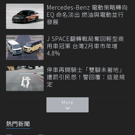
Mercedes-Benz 電動策略轉向
EQ 命名淡出 燃油與電動並行
發展
J SPACE翻轉戰局奪回輕型商
用車冠軍 台灣2月車市年增
4.8%
停車再開騎士「雙腳未著地」
遭罰引民怨！警回覆：這是規
定
More
熱門新聞