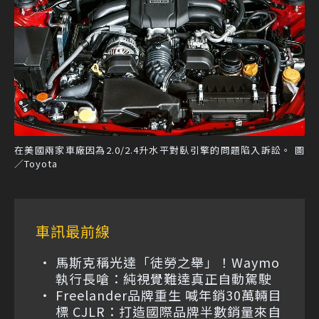
在美國兩家車廠因為2.0/2.4升水平對臥引擎的問題陷入訴訟。 圖
／Toyota
車訊最前線
馬斯克稱光達「徒勞之舉」！Waymo
執行長嗆：純視覺難達真正自動駕駛
Freelander品牌重生 喊年銷30萬輛目
標 CJLR：打造國際品牌半數銷量來自