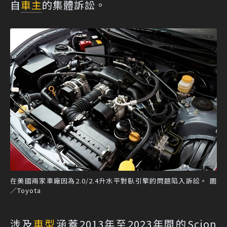
自
車主
的集體訴訟。
在美國兩家車廠因為2.0/2.4升水平對臥引擎的問題陷入訴訟。 圖
／Toyota
涉及
車型
涵蓋2013年至2023年間的Scion