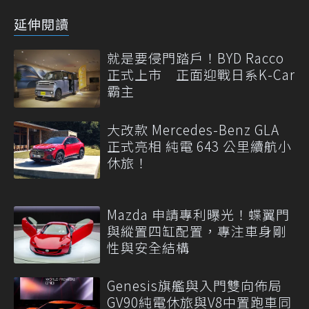
延伸閱讀
就是要侵門踏戶！BYD Racco
正式上市 正面迎戰日系K-Car
霸主
大改款 Mercedes-Benz GLA
正式亮相 純電 643 公里續航小
休旅！
Mazda 申請專利曝光！蝶翼門
與縱置四缸配置，專注車身剛
性與安全結構
Genesis旗艦與入門雙向佈局
GV90純電休旅與V8中置跑車同