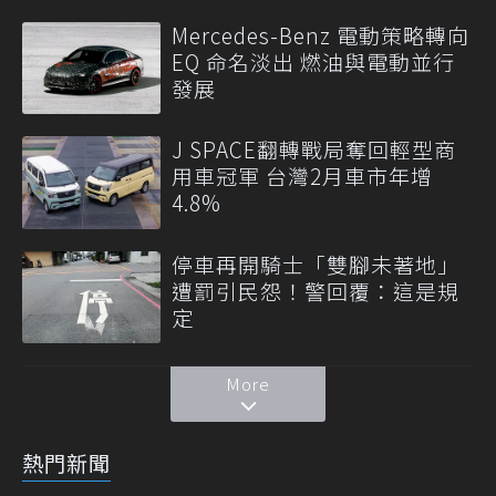
Mercedes-Benz 電動策略轉向
EQ 命名淡出 燃油與電動並行
發展
J SPACE翻轉戰局奪回輕型商
用車冠軍 台灣2月車市年增
4.8%
停車再開騎士「雙腳未著地」
遭罰引民怨！警回覆：這是規
定
More
熱門新聞