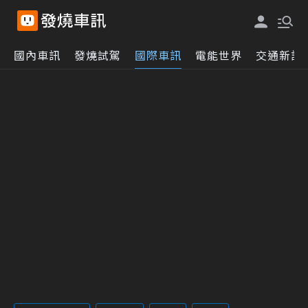
國內車訊
發燒試駕
國際車訊
電能世界
交通新訊