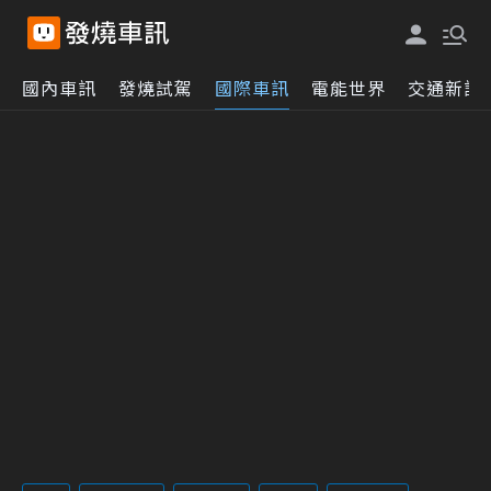
國內車訊
發燒試駕
國際車訊
電能世界
交通新訊