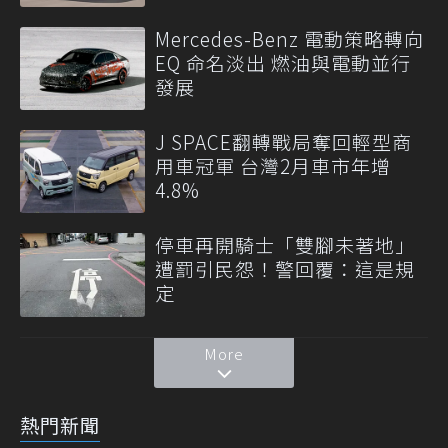
Mercedes-Benz 電動策略轉向
EQ 命名淡出 燃油與電動並行
發展
J SPACE翻轉戰局奪回輕型商
用車冠軍 台灣2月車市年增
4.8%
停車再開騎士「雙腳未著地」
遭罰引民怨！警回覆：這是規
定
More
熱門新聞