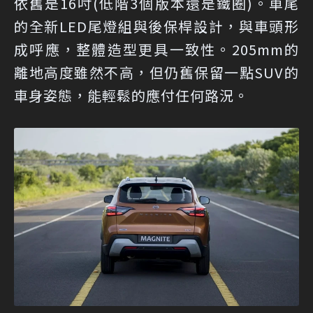
依舊是16吋(低階3個版本還是鐵圈)。車尾
的全新LED尾燈組與後保桿設計，與車頭形
成呼應，整體造型更具一致性。205mm的
離地高度雖然不高，但仍舊保留一點SUV的
車身姿態，能輕鬆的應付任何路況。