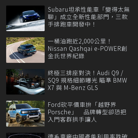
Subaru坦承性能車「變得太無
聊」成立全新性能部門，三款
手排跑車開發中！
一桶油跑近2,000公里！
Nissan Qashqai e-POWER創
金氏世界紀錄
終極三排座對決！Audi Q9 /
SQ9 規格細節曝光 瞄準 BMW
X7 與 M-Benz GLS
Ford砍平價車拚「越野界
Porsche」 品牌轉型卻恐把
入門客群拱手讓人
德系車廠中國產能利用率跌破