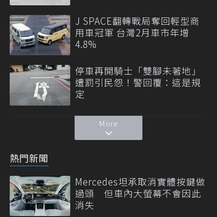
J SPACE翻轉戰局奪回輕型商
用車冠軍 台灣2月車市年增
4.8%
停車再開騎士「雙腳未著地」
遭罰引民怨！警回覆：這是規
定
More
熱門新聞
Mercedes坦承取消實體按鍵做
過頭 但車內大螢幕不會因此
消失