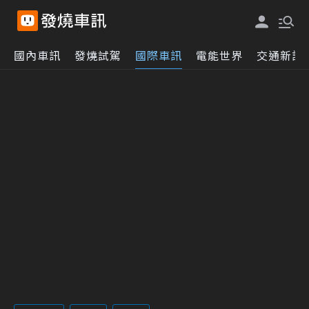
國內車訊
發燒試駕
國際車訊
電能世界
交通新訊