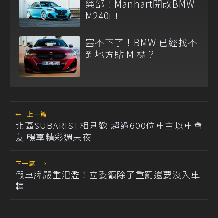
樂部！Manhart開改BMW
M240i！
塞不下了！BMW 已經找不
到地方貼 M 標？
←
上一篇
北區SUBARIST相見歡 超過600位車主以車會
友 暢享精彩週末夜
下一篇
→
假車牌嚴重氾濫！立委籲除了重罰還要沒入車
輛