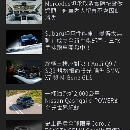
Mercedes坦承取消實體按鍵做
過頭 但車內大螢幕不會因此
消失
Subaru坦承性能車「變得太無
聊」成立全新性能部門，三款
手排跑車開發中！
終極三排座對決！Audi Q9 /
SQ9 規格細節曝光 瞄準 BMW
X7 與 M-Benz GLS
一桶油跑近2,000公里！
Nissan Qashqai e-POWER創
金氏世界紀錄
史上最貴全球限量Corolla