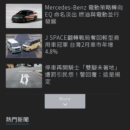
Mercedes-Benz 電動策略轉向
EQ 命名淡出 燃油與電動並行
發展
J SPACE翻轉戰局奪回輕型商
用車冠軍 台灣2月車市年增
4.8%
停車再開騎士「雙腳未著地」
遭罰引民怨！警回覆：這是規
定
More
熱門新聞