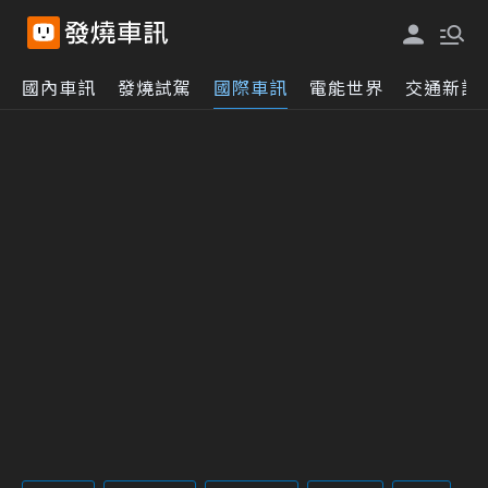
國內車訊
發燒試駕
國際車訊
電能世界
交通新訊