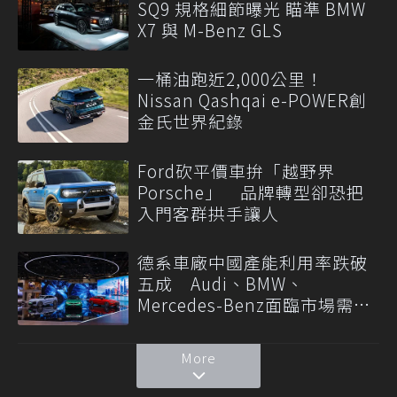
SQ9 規格細節曝光 瞄準 BMW
X7 與 M-Benz GLS
一桶油跑近2,000公里！
Nissan Qashqai e-POWER創
金氏世界紀錄
Ford砍平價車拚「越野界
Porsche」 品牌轉型卻恐把
入門客群拱手讓人
德系車廠中國產能利用率跌破
五成 Audi、BMW、
Mercedes-Benz面臨市場需求
轉變
More