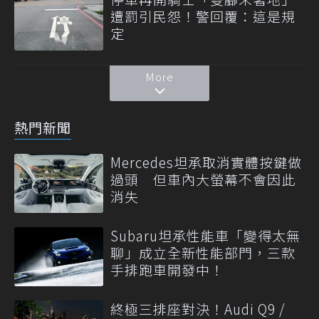
遭罰引民怨！警回覆：這是規
定
More
熱門新聞
Mercedes坦承取消實體按鍵做
過頭 但車內大螢幕不會因此
消失
Subaru坦承性能車「變得太無
聊」成立全新性能部門，三款
手排跑車開發中！
終極三排座對決！Audi Q9 /