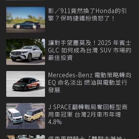
影／911竟然換了Honda的引
擎？保時捷鐵粉憤怒了！
讓對手望塵莫及！2025 年賓士
GLC 如何成為台灣 SUV 市場的
最佳投資
Mercedes-Benz 電動策略轉向
EQ 命名淡出 燃油與電動並行
發展
J SPACE翻轉戰局奪回輕型商
用車冠軍 台灣2月車市年增
4.8%
停車再開騎士「雙腳未著地」