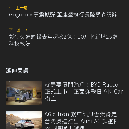
←
上一篇
Gogoro人事震撼彈 董座暨執行長陸學森請辭
下一篇
→
彰化交通罰鍰去年超收2億！10月將新增25處
科技執法
延伸閱讀
就是要侵門踏戶！BYD Racco
正式上市 正面迎戰日系K-Car
霸主
A6 e-tron 獲車訊風雲獎肯定
台灣奧迪推出 Audi A6 旗艦陣
容限時購車禮遇