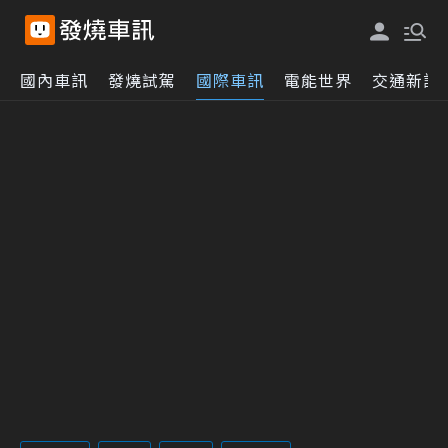
國內車訊
發燒試駕
國際車訊
電能世界
交通新訊