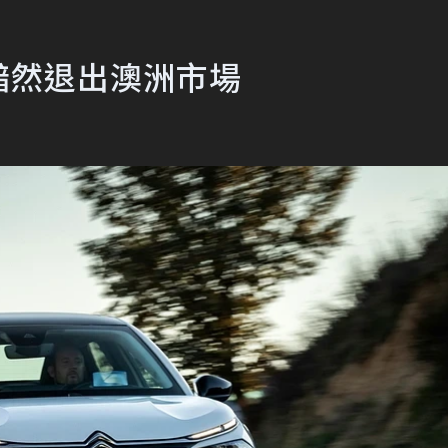
ën黯然退出澳洲市場