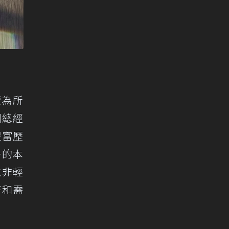
續為所
洲總經
豐富歷
爭的本
並非輕
好和需