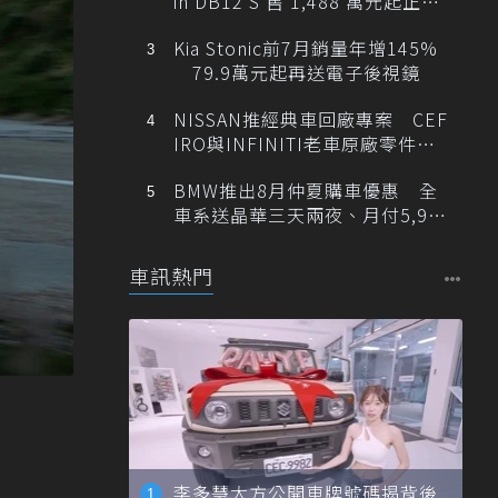
in DB12 S 售 1,488 萬元起正式
登台
Kia Stonic前7月銷量年增145%
79.9萬元起再送電子後視鏡
NISSAN推經典車回廠專案 CEF
IRO與INFINITI老車原廠零件最
低1折
BMW推出8月仲夏購車優惠 全
車系送晶華三天兩夜、月付5,900
元起
車訊熱門
李多慧大方公開車牌號碼揭背後