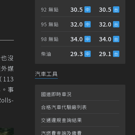
30.5
30.5
92 無鉛
32.0
32.0
95 無鉛
34.0
34.0
98 無鉛
29.3
29.1
柴油
今也沒
據外媒
汽車工具
（113
品牌。事
國道即時車況
ls-
合格汽車代驗廠列表
交通違規查詢結果
汽燃費查詢及繳費