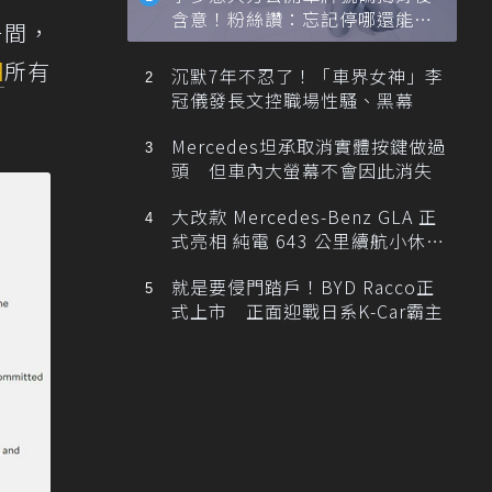
含意！粉絲讚：忘記停哪還能幫
一間，
忙找車
洲
所有
沉默7年不忍了！「車界女神」李
冠儀發長文控職場性騷、黑幕
Mercedes坦承取消實體按鍵做過
頭 但車內大螢幕不會因此消失
大改款 Mercedes-Benz GLA 正
式亮相 純電 643 公里續航小休
旅！
就是要侵門踏戶！BYD Racco正
式上市 正面迎戰日系K-Car霸主