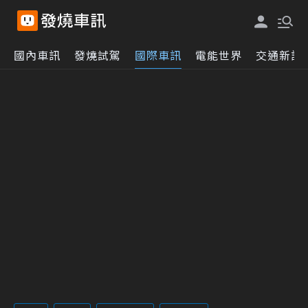
國內車訊
發燒試駕
國際車訊
電能世界
交通新訊