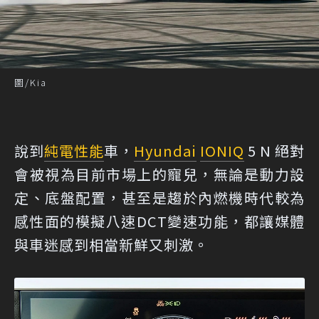
圖/Kia
說到
純電
性能
車，
Hyundai
IONIQ
5 N 絕對
會被視為目前市場上的寵兒，無論是動力設
定、底盤配置，甚至是趨於內燃機時代較為
感性面的模擬八速DCT變速功能，都讓媒體
與車迷感到相當新鮮又刺激。