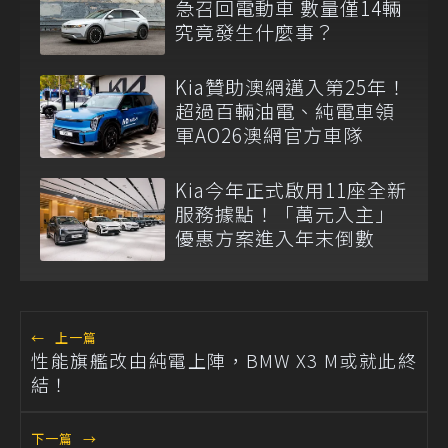
急召回電動車 數量僅14輛
究竟發生什麼事？
Kia贊助澳網邁入第25年！
超過百輛油電、純電車領
軍AO26澳網官方車隊
Kia今年正式啟用11座全新
服務據點！「萬元入主」
優惠方案進入年末倒數
←
上一篇
性能旗艦改由純電上陣，BMW X3 M或就此終
結！
下一篇
→