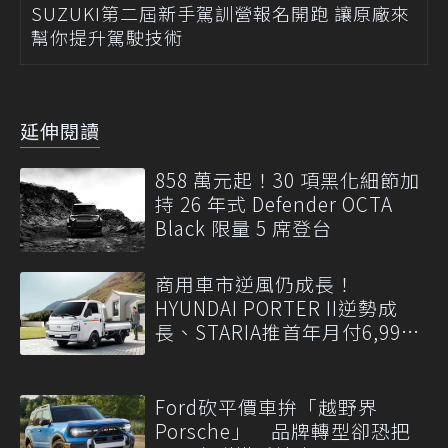
SUZUKI第二屆新手駕訓營報名開跑 讓原廠來
幫你提升駕駛技術
延伸閱讀
858 萬元起！30 項黑化細節加
持 26 年式 Defender OCTA
Black 限量 5 席登台
商用車市逆風仍成長！
HYUNDAI PORTER II逆勢成
長、STARIA推首年月付6,999
元
Ford砍平價車拚「越野界
Porsche」 品牌轉型卻恐把