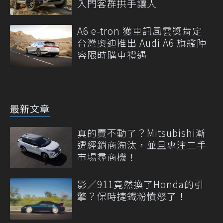
入門客群拱手讓人
A6 e-tron 獲車訊風雲獎肯定
台灣奧迪推出 Audi A6 旗艦陣
容限時購車禮遇
最新文章
真的賣不動了？Mitsubishi漸
遭經銷商淘汰，並且專注二手
市場尋商機！
影／911竟然換了Honda的引
擎？保時捷鐵粉憤怒了！