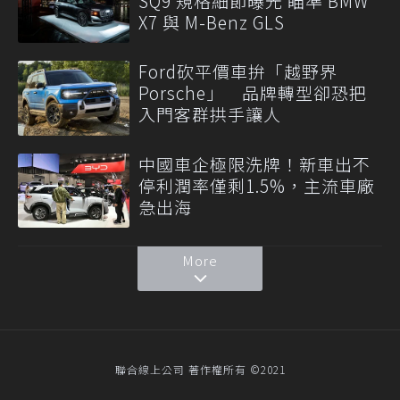
SQ9 規格細節曝光 瞄準 BMW
X7 與 M-Benz GLS
Ford砍平價車拚「越野界
Porsche」 品牌轉型卻恐把
入門客群拱手讓人
中國車企極限洗牌！新車出不
停利潤率僅剩1.5%，主流車廠
急出海
More
聯合線上公司 著作權所有 ©2021