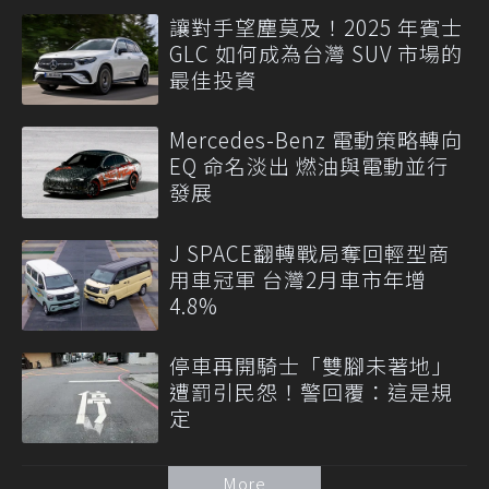
讓對手望塵莫及！2025 年賓士
GLC 如何成為台灣 SUV 市場的
最佳投資
Mercedes-Benz 電動策略轉向
EQ 命名淡出 燃油與電動並行
發展
J SPACE翻轉戰局奪回輕型商
用車冠軍 台灣2月車市年增
4.8%
停車再開騎士「雙腳未著地」
遭罰引民怨！警回覆：這是規
定
More