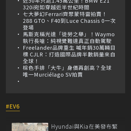
近50年只跑1.45萬公里！BMW E21
320i宛如穿越近半世紀時間
七大夢幻Ferrari齊聚蒙特雷拍賣！
288 GTO、F40到Luce Chassis 0一次
登場
馬斯克稱光達「徒勞之舉」！Waymo
執行長嗆：純視覺難達真正自動駕駛
Freelander品牌重生 喊年銷30萬輛目
標 CJLR：打造國際品牌半數銷量來自
全球！
棕色手排「大牛」身價再創高？全球
唯一Murciélago SV拍賣
EV6
Hyundai與Kia在美發布緊