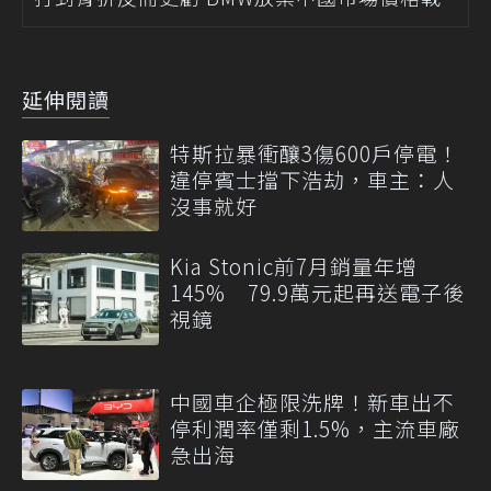
延伸閱讀
特斯拉暴衝釀3傷600戶停電！
違停賓士擋下浩劫，車主：人
沒事就好
Kia Stonic前7月銷量年增
145% 79.9萬元起再送電子後
視鏡
中國車企極限洗牌！新車出不
停利潤率僅剩1.5%，主流車廠
急出海