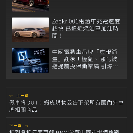
Zeekr 001電動車充電速度
超快 已追近燃油車加油時
間！
中國電動車品牌「虛報銷
量」亂象！極氪、哪吒被
指提前投保衝業績 引爆
「零公里二手車」爭議
←
上一篇
假車牌OUT！蝦皮購物公告下架所有國內外車
牌相關商品
下一篇
→
打到骨折反而更虧 BMW放棄中國市場價格戰