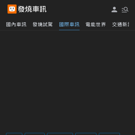
國內車訊
發燒試駕
國際車訊
電能世界
交通新訊