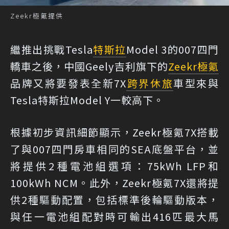
Zeekr極氪提供
繼推出挑戰Tesla
特斯拉
Model 3的007四門
轎車之後，中國Geely吉利旗下的
Zeekr
極氪
品牌又將要發表全新7X
跨界休旅
車型來與
Tesla特斯拉Model Y一較高下。
根據初步資訊細節顯示，Zeekr極氪7X搭載
了與007四門房車相同的SEA底盤平台，並
將提供2種電池組選項：75kWh LFP和
100kWh NCM。此外，Zeekr極氪7X還將提
供2種驅動配置，包括標準後輪驅動版本，
與任一電池組配對時可輸出416匹最大馬