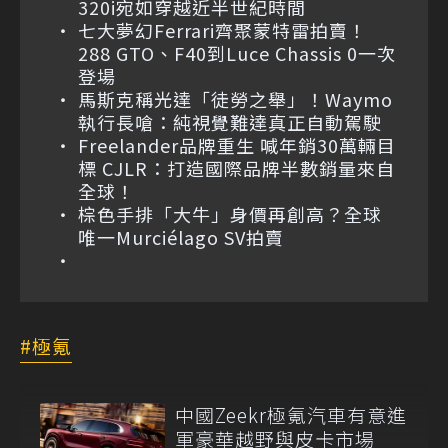
320i宛如穿越近半世紀時間
七大夢幻Ferrari齊聚蒙特雷拍賣！
288 GTO、F40到Luce Chassis 0一次
登場
馬斯克稱光達「徒勞之舉」！Waymo
執行長嗆：純視覺難達真正自動駕駛
Freelander品牌重生 喊年銷30萬輛目
標 CJLR：打造國際品牌半數銷量來自
全球！
棕色手排「大牛」身價再創高？全球
唯一Murciélago SV拍賣
極氪
中國Zeekr極氪汽車有意進
軍豪華越野與皮卡市場