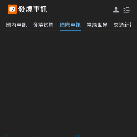
國內車訊
發燒試駕
國際車訊
電能世界
交通新訊