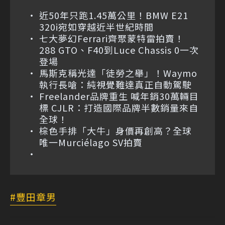
近50年只跑1.45萬公里！BMW E21
320i宛如穿越近半世紀時間
七大夢幻Ferrari齊聚蒙特雷拍賣！
288 GTO、F40到Luce Chassis 0一次
登場
馬斯克稱光達「徒勞之舉」！Waymo
執行長嗆：純視覺難達真正自動駕駛
Freelander品牌重生 喊年銷30萬輛目
標 CJLR：打造國際品牌半數銷量來自
全球！
棕色手排「大牛」身價再創高？全球
唯一Murciélago SV拍賣
豐田章男