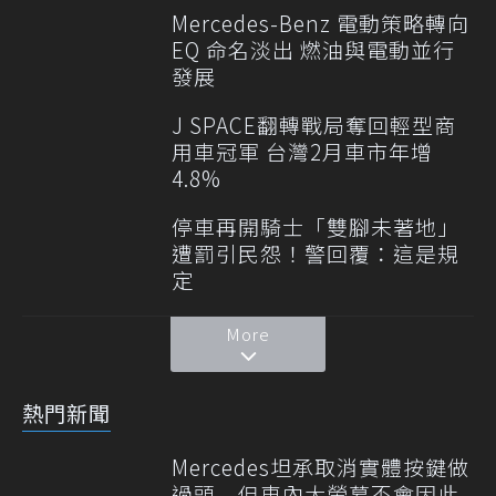
Mercedes-Benz 電動策略轉向
EQ 命名淡出 燃油與電動並行
發展
J SPACE翻轉戰局奪回輕型商
用車冠軍 台灣2月車市年增
4.8%
停車再開騎士「雙腳未著地」
遭罰引民怨！警回覆：這是規
定
More
熱門新聞
Mercedes坦承取消實體按鍵做
過頭 但車內大螢幕不會因此