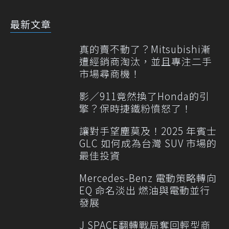
最新文章
真的賣不動了？Mitsubishi漸
遭經銷商淘汰，並且專注二手
市場尋商機！
影／911竟然換了Honda的引
擎？保時捷鐵粉憤怒了！
讓對手望塵莫及！2025 年賓士
GLC 如何成為台灣 SUV 市場的
最佳投資
Mercedes-Benz 電動策略轉向
EQ 命名淡出 燃油與電動並行
發展
J SPACE翻轉戰局奪回輕型商