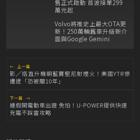
售正式啟動 首波接單299
萬元起
Volvo將推史上最大OTA更
新！250萬輛舊車升級新介
面與Google Gemini
←
上一篇
影╱搭直升機朝藍寶堅尼射煙火！美國YTR慘
遭逮「恐被關10年」
下一篇
→
連假開電動車出遊 免怕！U-POWER提供快速
充電不踩雷攻略