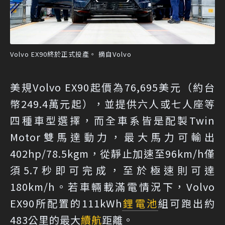
Volvo EX90終於正式投產。 摘自Volvo
美規Volvo EX90起價為76,695美元（約台
幣249.4萬元起），並提供六人或七人座等
四種車型選擇，而全車系皆是配製Twin
Motor雙馬達動力，最大馬力可輸出
402hp/78.5kgm，從靜止加速至96km/h僅
須5.7秒即可完成，至於極速則可達
180km/h。若車輛載滿電情況下，Volvo
EX90所配置的111kWh
鋰電池
組可跑出約
483公里的最大
續航
距離。