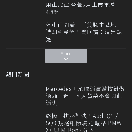
用車冠軍 台灣2月車市年增
4.8%
停車再開騎士「雙腳未著地」
遭罰引民怨！警回覆：這是規
定
More
熱門新聞
Mercedes坦承取消實體按鍵做
過頭 但車內大螢幕不會因此
消失
終極三排座對決！Audi Q9 /
SQ9 規格細節曝光 瞄準 BMW
X7 與 M-Benz GLS