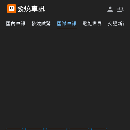
國內車訊
發燒試駕
國際車訊
電能世界
交通新訊