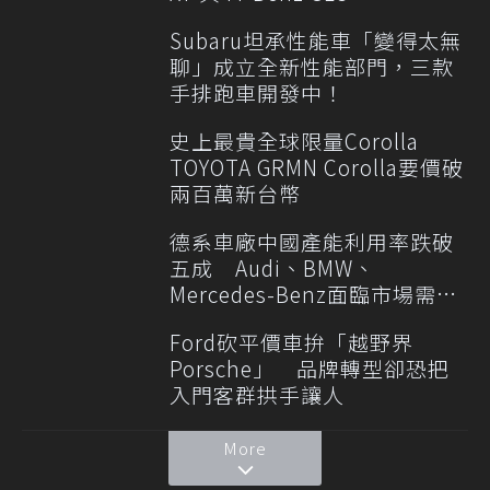
Subaru坦承性能車「變得太無
聊」成立全新性能部門，三款
手排跑車開發中！
史上最貴全球限量Corolla
TOYOTA GRMN Corolla要價破
兩百萬新台幣
德系車廠中國產能利用率跌破
五成 Audi、BMW、
Mercedes-Benz面臨市場需求
轉變
Ford砍平價車拚「越野界
Porsche」 品牌轉型卻恐把
入門客群拱手讓人
More