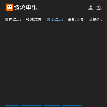
國內車訊
發燒試駕
國際車訊
電能世界
交通新訊