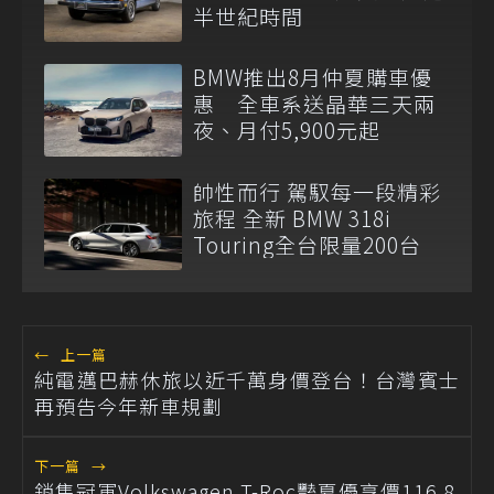
半世紀時間
BMW推出8月仲夏購車優
惠 全車系送晶華三天兩
夜、月付5,900元起
帥性而行 駕馭每一段精彩
旅程 全新 BMW 318i
Touring全台限量200台
←
上一篇
純電邁巴赫休旅以近千萬身價登台！台灣賓士
再預告今年新車規劃
下一篇
→
銷售冠軍Volkswagen T-Roc豔夏優享價116.8