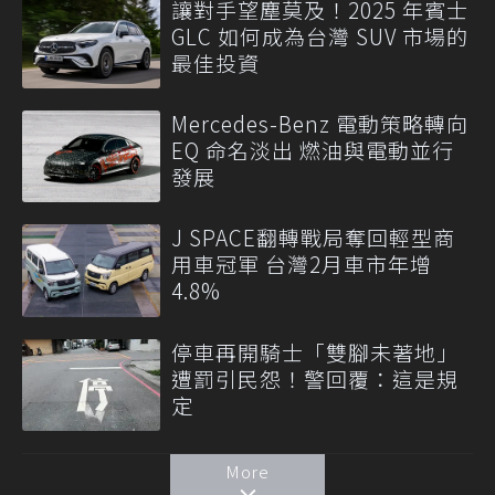
讓對手望塵莫及！2025 年賓士
GLC 如何成為台灣 SUV 市場的
最佳投資
Mercedes-Benz 電動策略轉向
EQ 命名淡出 燃油與電動並行
發展
J SPACE翻轉戰局奪回輕型商
用車冠軍 台灣2月車市年增
4.8%
停車再開騎士「雙腳未著地」
遭罰引民怨！警回覆：這是規
定
More