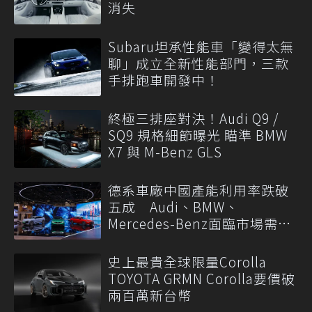
消失
Subaru坦承性能車「變得太無
聊」成立全新性能部門，三款
手排跑車開發中！
終極三排座對決！Audi Q9 /
SQ9 規格細節曝光 瞄準 BMW
X7 與 M-Benz GLS
德系車廠中國產能利用率跌破
五成 Audi、BMW、
Mercedes-Benz面臨市場需求
轉變
史上最貴全球限量Corolla
TOYOTA GRMN Corolla要價破
兩百萬新台幣