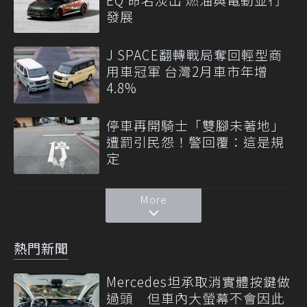
發展
J SPACE翻轉戰局奪回輕型商
用車冠軍 台灣2月車市年增
4.8%
停車再開騎士「雙腳未著地」
遭罰引民怨！警回覆：這是規
定
More
熱門新聞
Mercedes坦承取消實體按鍵做
過頭 但車內大螢幕不會因此