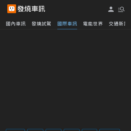
國內車訊
發燒試駕
國際車訊
電能世界
交通新訊