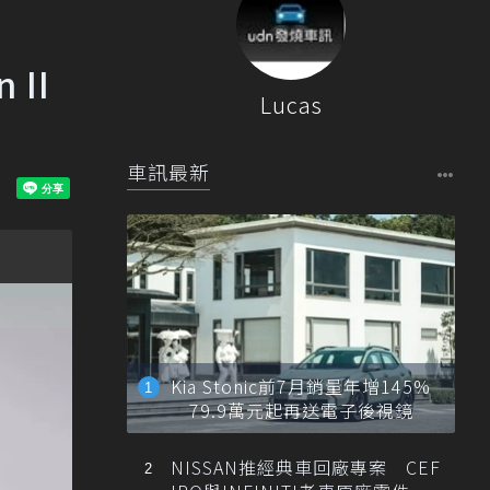
 II
Lucas
車訊最新
Kia Stonic前7月銷量年增145%
79.9萬元起再送電子後視鏡
NISSAN推經典車回廠專案 CEF