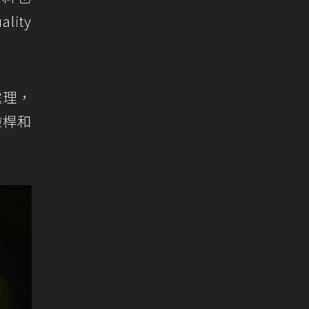
ity
處理，
險桿和