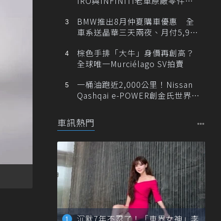
IRO與INFINITI老車原廠零件最
低1折
BMW推出8月仲夏購車優惠 全
車系送晶華三天兩夜、月付5,900
元起
棕色手排「大牛」身價再創高？
全球唯一Murciélago SV拍賣
一桶油跑近2,000公里！Nissan
Qashqai e-POWER創金氏世界紀
錄
車訊熱門
沉默7年不忍了！「車界女神」李