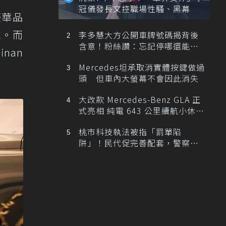
冠儀發長文控職場性騷、黑幕
豪華品
戰。而
李多慧大方公開車牌號碼揭背後
含意！粉絲讚：忘記停哪還能幫
inan
忙找車
Mercedes坦承取消實體按鍵做過
頭 但車內大螢幕不會因此消失
大改款 Mercedes-Benz GLA 正
式亮相 純電 643 公里續航小休
旅！
桃市科技執法被指「罰單陷
阱」！民代促完善配套，警察局
提數據回應