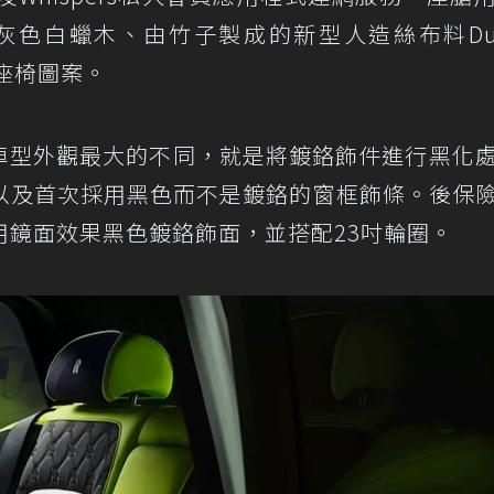
 wood灰色白蠟木、由竹子製成的新型人造絲布料Dual
的座椅圖案。
ge與標準版車型外觀最大的不同，就是將鍍鉻飾件進行黑化
以及首次採用黑色而不是鍍鉻的窗框飾條。後保
用鏡面效果黑色鍍鉻飾面，並搭配23吋輪圈。