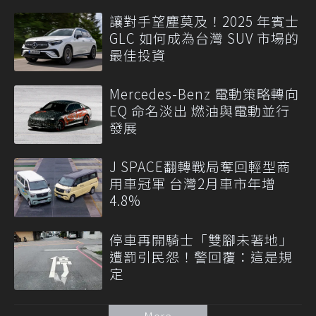
讓對手望塵莫及！2025 年賓士
GLC 如何成為台灣 SUV 市場的
最佳投資
Mercedes-Benz 電動策略轉向
EQ 命名淡出 燃油與電動並行
發展
J SPACE翻轉戰局奪回輕型商
用車冠軍 台灣2月車市年增
4.8%
停車再開騎士「雙腳未著地」
遭罰引民怨！警回覆：這是規
定
More