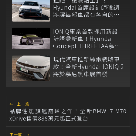
Hyundai首席設計師強調
將讓每部車都有各自的靈
魂？
IONIQ車系首款採用新設
計語彙新車！Hyundai
Concept THREE IAA慕尼
黑車展正式登場
現代汽車推新純電戰略車
款！全新Hyundai IONIQ 2
將於慕尼黑車展首發
←
上一篇
品牌性能旗艦巔峰之作！全新BMW i7 M70
xDrive售價888萬元起正式登台
下一篇
→