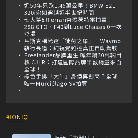
近50年只跑1.45萬公里！BMW E21
320i宛如穿越近半世紀時間
七大夢幻Ferrari齊聚蒙特雷拍賣！
288 GTO、F40到Luce Chassis 0一次
登場
馬斯克稱光達「徒勞之舉」！Waymo
執行長嗆：純視覺難達真正自動駕駛
Freelander品牌重生 喊年銷30萬輛目
標 CJLR：打造國際品牌半數銷量來自
全球！
棕色手排「大牛」身價再創高？全球
唯一Murciélago SV拍賣
IONIQ
拒絕「複製貼上」！