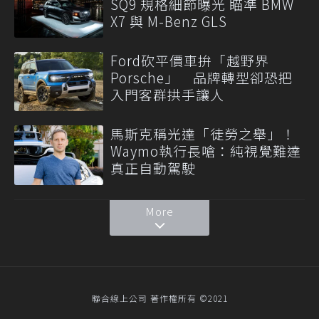
SQ9 規格細節曝光 瞄準 BMW
X7 與 M-Benz GLS
Ford砍平價車拚「越野界
Porsche」 品牌轉型卻恐把
入門客群拱手讓人
馬斯克稱光達「徒勞之舉」！
Waymo執行長嗆：純視覺難達
真正自動駕駛
More
聯合線上公司 著作權所有 ©2021