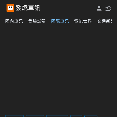
國內車訊
發燒試駕
國際車訊
電能世界
交通新訊