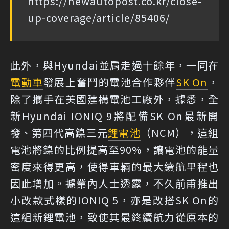
https://newautopost.co.kr/close-
up-coverage/article/85406/
此外，與Hyundai並肩走過十餘年，一同在
電動車
發展上奮鬥的電池合作夥伴
SK On
，
除了攜手在美國建構電池工廠外，據悉，全
新Hyundai IONIQ 9將配備SK On最新開
發、第四代高鎳三元
鋰電池
（NCM），這組
電池將鎳的比例提高至90%，讓電池的能量
密度來得更高，使得車輛的最大續航里程也
因此增加。據業內人士透露，不久前甫推出
小改款式樣的IONIQ 5，亦是改搭SK On的
這組新鋰電池，致使其最終續航力從原本的