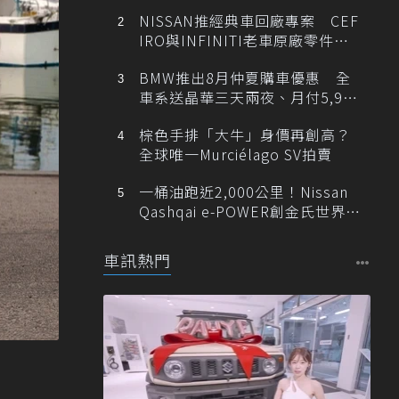
NISSAN推經典車回廠專案 CEF
IRO與INFINITI老車原廠零件最
低1折
BMW推出8月仲夏購車優惠 全
車系送晶華三天兩夜、月付5,900
元起
棕色手排「大牛」身價再創高？
全球唯一Murciélago SV拍賣
一桶油跑近2,000公里！Nissan
Qashqai e-POWER創金氏世界紀
錄
車訊熱門