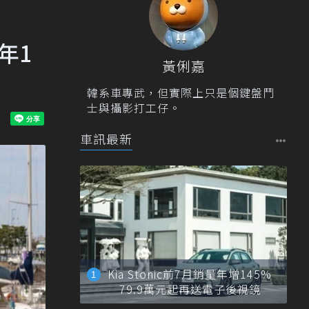
年1
黃俐嘉
韓系車專武，但實際上只是個鍵盤鬥
士與攝影打工仔。
車訊最新
Kia Stonic前7月銷量年增145%
79.9萬元起再送電子後視鏡