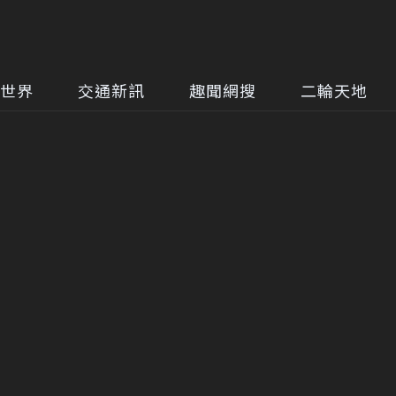
世界
交通新訊
趣聞網搜
二輪天地