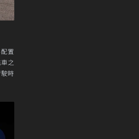
將配置
能車之
行駛時