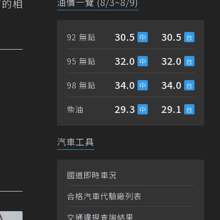
油價一覽 (8/3~8/9)
T的相
30.5
30.5
92 無鉛
32.0
32.0
95 無鉛
34.0
34.0
98 無鉛
29.3
29.1
柴油
汽車工具
國道即時車況
合格汽車代驗廠列表
交通違規查詢結果