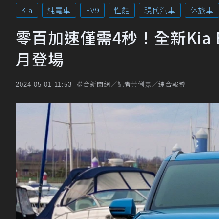
Kia
純電車
EV9
性能
現代汽車
休旅車
零百加速僅需4秒！全新Kia 
月登場
聯合新聞網／記者黃俐嘉／綜合報導
2024-05-01 11:53