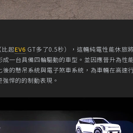
（比起
EV6
GT多了0.5秒），這輛純電性能休旅
形成一台具備四輪驅動的車型。並因應晉升為性
配置優化後的懸吊系統與電子煞車系統，為車輛在高速
更強悍的的制動表現。