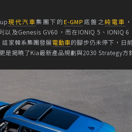
up
現代汽車
集團下的
E-GMP
底盤之
純電車
以及Genesis GV60，而在IONIQ 5、IONIQ 6
，這家韓系集團發展
電動車
的腳步仍未停下，日
上，更是揭曉了Kia最新產品規劃與2030 Strategy