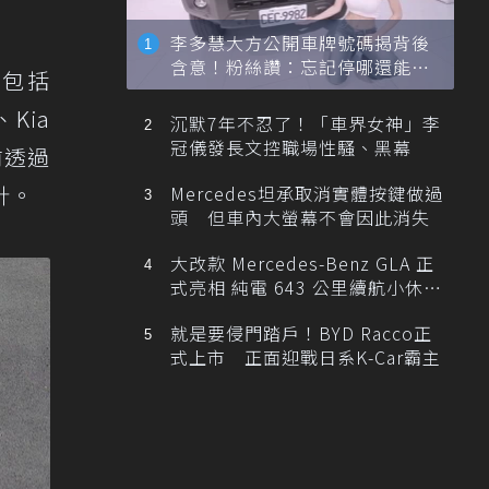
李多慧大方公開車牌號碼揭背後
含意！粉絲讚：忘記停哪還能幫
，包括
忙找車
、Kia
沉默7年不忍了！「車界女神」李
冠儀發長文控職場性騷、黑幕
前透過
方針。
Mercedes坦承取消實體按鍵做過
頭 但車內大螢幕不會因此消失
大改款 Mercedes-Benz GLA 正
式亮相 純電 643 公里續航小休
旅！
就是要侵門踏戶！BYD Racco正
式上市 正面迎戰日系K-Car霸主