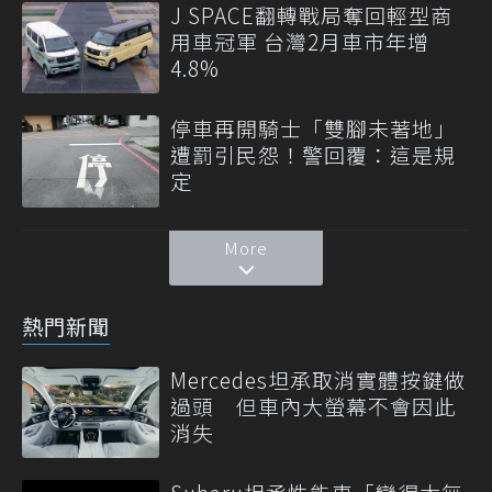
J SPACE翻轉戰局奪回輕型商
用車冠軍 台灣2月車市年增
4.8%
停車再開騎士「雙腳未著地」
遭罰引民怨！警回覆：這是規
定
More
熱門新聞
Mercedes坦承取消實體按鍵做
過頭 但車內大螢幕不會因此
消失