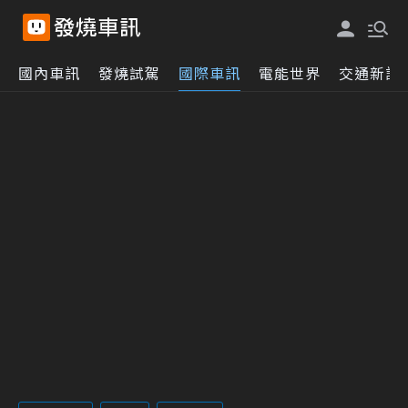
國內車訊
發燒試駕
國際車訊
電能世界
交通新訊