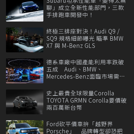
Subaru坦承性能車「變得太無
聊」成立全新性能部門，三款
手排跑車開發中！
終極三排座對決！Audi Q9 /
SQ9 規格細節曝光 瞄準 BMW
X7 與 M-Benz GLS
德系車廠中國產能利用率跌破
五成 Audi、BMW、
Mercedes-Benz面臨市場需求
轉變
史上最貴全球限量Corolla
TOYOTA GRMN Corolla要價破
兩百萬新台幣
Ford砍平價車拚「越野界
Porsche」 品牌轉型卻恐把