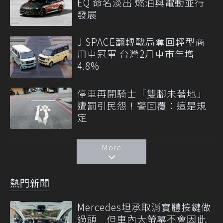
EQ 命名淡出 燃油與電動並行
發展
J SPACE翻轉戰局奪回輕型商
用車冠軍 台灣2月車市年增
4.8%
停車再開騎士「雙腳未著地」
遭罰引民怨！警回覆：這是規
定
More
熱門新聞
Mercedes坦承取消實體按鍵做
過頭 但車內大螢幕不會因此