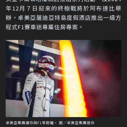
年12月７日迎來的終極戰將於阿布達比舉
辦，卓美亞薩迪亞特島度假酒店推出一級方
程式F1賽車迷專屬住房專案。
卓美亞集團讓你與F1零距離。 圖／卓美亞集團提供