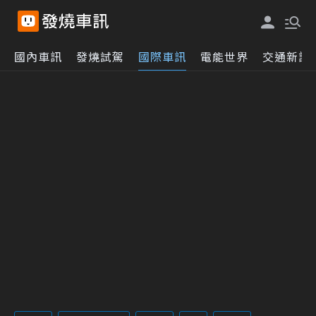
國內車訊
發燒試駕
國際車訊
電能世界
交通新訊