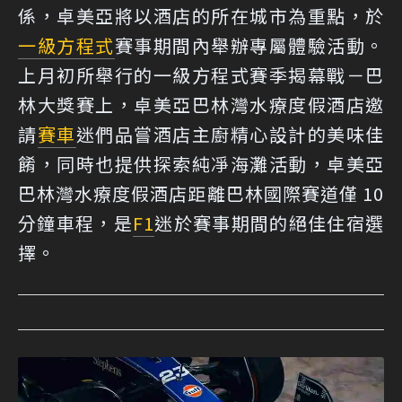
係，卓美亞將以酒店的所在城市為重點，於
一級方程式
賽事期間內舉辦專屬體驗活動。
上月初所舉行的一級方程式賽季揭幕戰－巴
林大獎賽上，卓美亞巴林灣水療度假酒店邀
請
賽車
迷們品嘗酒店主廚精心設計的美味佳
餚，同時也提供探索純凈海灘活動，卓美亞
巴林灣水療度假酒店距離巴林國際賽道僅 10
分鐘車程，是
F1
迷於賽事期間的絕佳住宿選
擇。