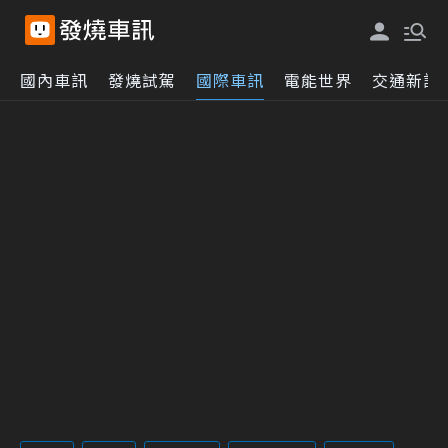
國內車訊
發燒試駕
國際車訊
電能世界
交通新訊