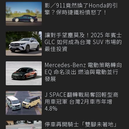
影／911竟然換了Honda的引
擎？保時捷鐵粉憤怒了！
讓對手望塵莫及！2025 年賓士
GLC 如何成為台灣 SUV 市場的
最佳投資
Mercedes-Benz 電動策略轉向
EQ 命名淡出 燃油與電動並行
發展
J SPACE翻轉戰局奪回輕型商
用車冠軍 台灣2月車市年增
4.8%
停車再開騎士「雙腳未著地」