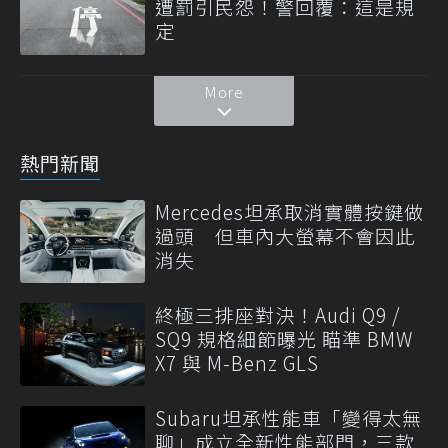
遭罰引民怨！警回覆：這是規
定
More
熱門新聞
Mercedes坦承取消實體按鍵做
過頭 但車內大螢幕不會因此
消失
終極三排座對決！Audi Q9 /
SQ9 規格細節曝光 瞄準 BMW
X7 與 M-Benz GLS
Subaru坦承性能車「變得太無
聊」成立全新性能部門，三款