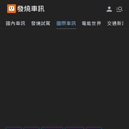
國內車訊
發燒試駕
國際車訊
電能世界
交通新訊