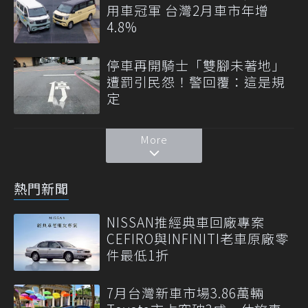
用車冠軍 台灣2月車市年增
4.8%
停車再開騎士「雙腳未著地」
遭罰引民怨！警回覆：這是規
定
More
熱門新聞
NISSAN推經典車回廠專案
CEFIRO與INFINITI老車原廠零
件最低1折
7月台灣新車市場3.86萬輛