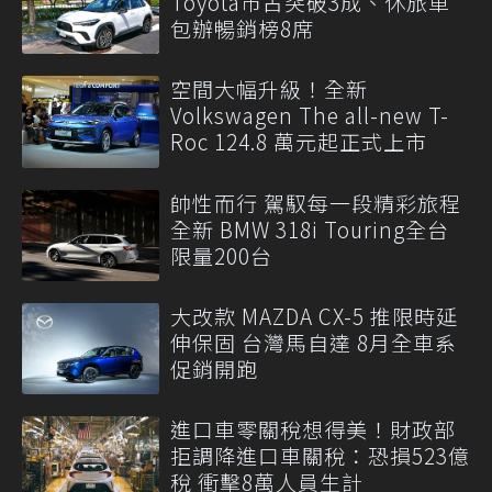
Toyota市占突破3成、休旅車
包辦暢銷榜8席
空間大幅升級！全新
Volkswagen The all-new T-
Roc 124.8 萬元起正式上市
帥性而行 駕馭每一段精彩旅程
全新 BMW 318i Touring全台
限量200台
大改款 MAZDA CX-5 推限時延
伸保固 台灣馬自達 8月全車系
促銷開跑
進口車零關稅想得美！財政部
拒調降進口車關稅：恐損523億
稅 衝擊8萬人員生計