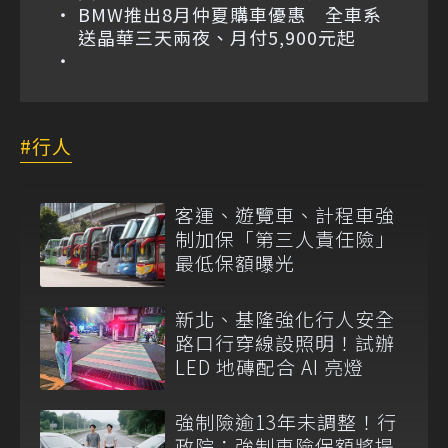
BMW推出8月仲夏購車優惠 全車系
送晶華三天兩夜、月付5,900元起
行人
客運、遊覽車、計程車強
制加保「第三人責任險」
最低保額曝光
新北、基隆強化行人安全
路口行穿線設照明！試辦
LED 地磚配合 AI 亮燈
強制險逾13年未調整！行
政院：強制車險保額將提