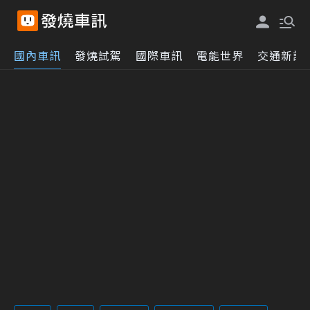
國內車訊
發燒試駕
國際車訊
電能世界
交通新訊