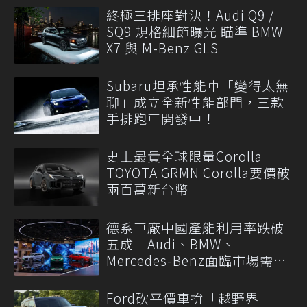
終極三排座對決！Audi Q9 /
SQ9 規格細節曝光 瞄準 BMW
X7 與 M-Benz GLS
Subaru坦承性能車「變得太無
聊」成立全新性能部門，三款
手排跑車開發中！
史上最貴全球限量Corolla
TOYOTA GRMN Corolla要價破
兩百萬新台幣
德系車廠中國產能利用率跌破
五成 Audi、BMW、
Mercedes-Benz面臨市場需求
轉變
Ford砍平價車拚「越野界