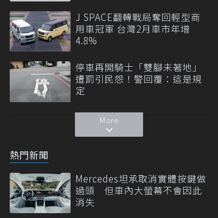
J SPACE翻轉戰局奪回輕型商
用車冠軍 台灣2月車市年增
4.8%
停車再開騎士「雙腳未著地」
遭罰引民怨！警回覆：這是規
定
More
熱門新聞
Mercedes坦承取消實體按鍵做
過頭 但車內大螢幕不會因此
消失