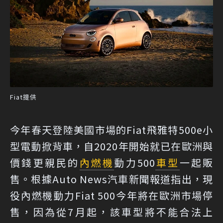
Fiat提供
今年春天登陸美國市場的Fiat飛雅特500e小
型電動掀背車，自2020年開始就已在歐洲與
價錢更親民的
內燃機
動力500
車型
一起販
售。根據Auto News汽車新聞報道指出，現
役內燃機動力Fiat 500今年將在歐洲市場停
售，因為從7月起，該車型將不能合法上