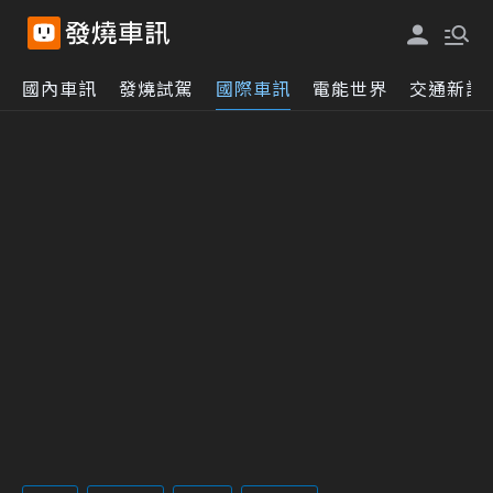
國內車訊
發燒試駕
國際車訊
電能世界
交通新訊