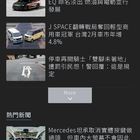
EQ 命名淡出 燃油與電動並行
發展
J SPACE翻轉戰局奪回輕型商
用車冠軍 台灣2月車市年增
4.8%
停車再開騎士「雙腳未著地」
遭罰引民怨！警回覆：這是規
定
More
熱門新聞
Mercedes坦承取消實體按鍵做
過頭 但車內大螢幕不會因此