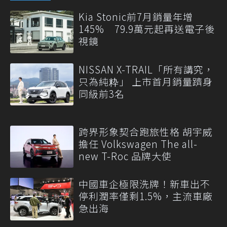
Kia Stonic前7月銷量年增
145% 79.9萬元起再送電子後
視鏡
NISSAN X-TRAIL「所有講究，
只為純粋」 上市首月銷量躋身
同級前3名
跨界形象契合跑旅性格 胡宇威
擔任 Volkswagen The all-
new T-Roc 品牌大使
中國車企極限洗牌！新車出不
停利潤率僅剩1.5%，主流車廠
急出海