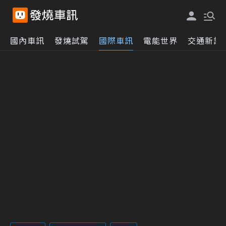
國內車訊
發燒試駕
國際車訊
電能世界
交通新訊