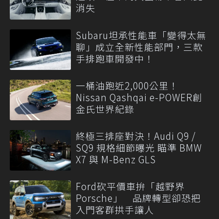
消失
Subaru坦承性能車「變得太無
聊」成立全新性能部門，三款
手排跑車開發中！
一桶油跑近2,000公里！
Nissan Qashqai e-POWER創
金氏世界紀錄
終極三排座對決！Audi Q9 /
SQ9 規格細節曝光 瞄準 BMW
X7 與 M-Benz GLS
Ford砍平價車拚「越野界
Porsche」 品牌轉型卻恐把
入門客群拱手讓人