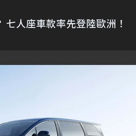
a？ 七人座車款率先登陸歐洲！