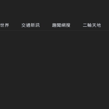
世界
交通新訊
趣聞網搜
二輪天地