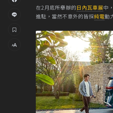
在2月底所舉辦的
日內瓦車展
中
進駐，當然不意外的皆採
純電
動