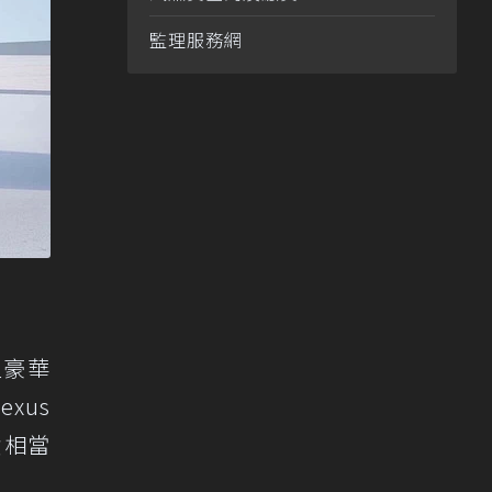
監理服務網
型豪華
exus
積相當