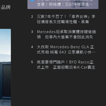
含意！粉絲讚：忘記停哪還能幫
的品牌
忙找車
沉默7年不忍了！「車界女神」李
冠儀發長文控職場性騷、黑幕
Mercedes坦承取消實體按鍵做過
頭 但車內大螢幕不會因此消失
大改款 Mercedes-Benz GLA 正
式亮相 純電 643 公里續航小休
旅！
就是要侵門踏戶！BYD Racco正
式上市 正面迎戰日系K-Car霸主