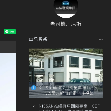
老司機丹尼斯
車訊最新
Kia Stonic前7月銷量年增145%
79.9萬元起再送電子後視鏡
NISSAN推經典車回廠專案 CEF