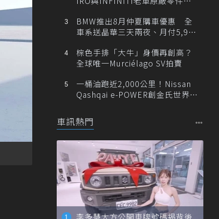
IRO與INFINITI老車原廠零件最
低1折
BMW推出8月仲夏購車優惠 全
車系送晶華三天兩夜、月付5,900
元起
棕色手排「大牛」身價再創高？
全球唯一Murciélago SV拍賣
一桶油跑近2,000公里！Nissan
Qashqai e-POWER創金氏世界紀
錄
車訊熱門
李多慧大方公開車牌號碼揭背後