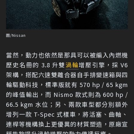
圖/Nissan
當然，動力也依然是那具可以被編入內燃機
歷史名冊的 3.8 升雙
渦輪
增壓引擎，採 V6
架構，搭配六速雙離合器自手排變速箱與四
輪驅動科技，標準版就有 570 hp / 65 kgm
的峰值輸出，而 Nismo 款式則為 600 hp /
66.5 kgm 水位；另、兩款車型都分別額外
增列一款 T-Spec 式樣車，將活塞、曲軸、
連桿等機構換上更優異的材質塑造，原廠宣
稱能夠提升渦輪增壓的動力傳遞反應。