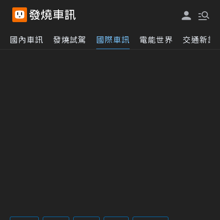
國內車訊
發燒試駕
國際車訊
電能世界
交通新訊