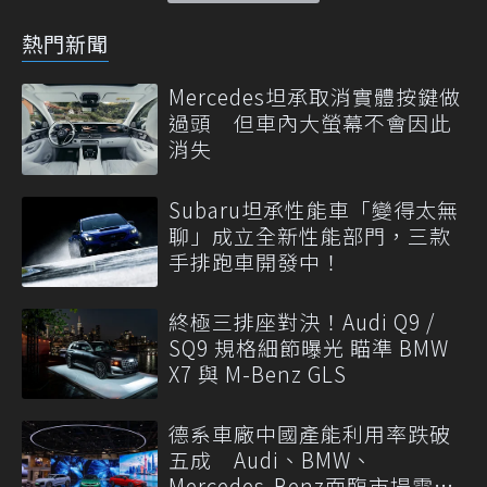
熱門新聞
Mercedes坦承取消實體按鍵做
過頭 但車內大螢幕不會因此
消失
Subaru坦承性能車「變得太無
聊」成立全新性能部門，三款
手排跑車開發中！
終極三排座對決！Audi Q9 /
SQ9 規格細節曝光 瞄準 BMW
X7 與 M-Benz GLS
德系車廠中國產能利用率跌破
五成 Audi、BMW、
Mercedes-Benz面臨市場需求