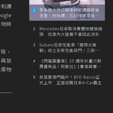
愛和讚
李多慧大方公開車牌號碼揭背後
gle
含意！粉絲讚：忘記停哪還能幫
忙找車
築物時
Mercedes坦承取消實體按鍵做過
頭 但車內大螢幕不會因此消失
Subaru坦承性能車「變得太無
聊」成立全新性能部門，三款手
發現，
排跑車開發中！
方再放
《閃電霹靂車》35 週年計畫只剩
周邊商品！阿斯拉1:1實車與實體
建築物
展覽雙雙喊卡
就是要侵門踏戶！BYD Racco正
式上市 正面迎戰日系K-Car霸主