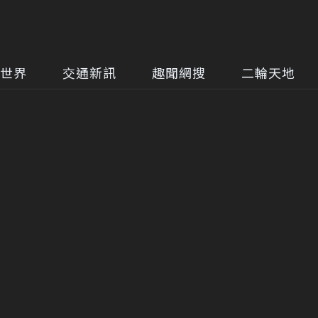
世界
交通新訊
趣聞網搜
二輪天地