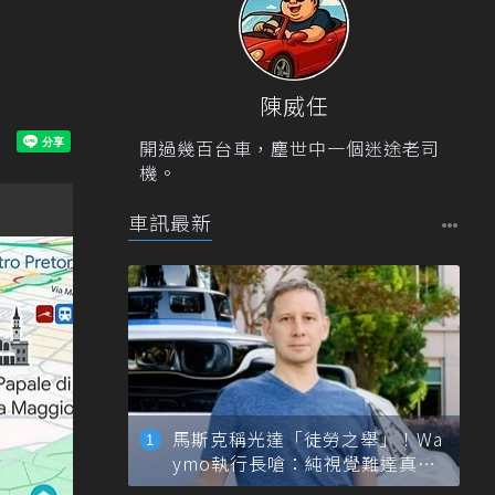
陳威任
開過幾百台車，塵世中一個迷途老司
機。
車訊最新
馬斯克稱光達「徒勞之舉」！Wa
ymo執行長嗆：純視覺難達真正
自動駕駛