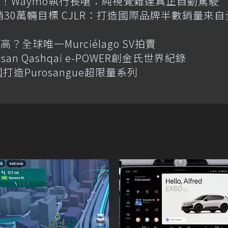
！Waymo執行長嗆：純視覺難達真正自動駕駛
喊年銷30萬輛目標 CJLR：打造國際品牌半數銷量來自
全球唯一Murciélago SV拍賣
an Qashqai e-POWER創金氏世界紀錄
國打造Purosangue超限量系列