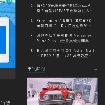
傳EX40後繼車最快明年秋季現
身？有望以SPA3平台開發注入80
0V動力
Freelander品牌重生 喊年銷30
萬輛目標 CJLR：打造國際品牌
半數銷量來自全球！
與世界頂尖樂團相遇 Mercedes-
Benz Pass 白金會員優先購票維
也納愛樂
動力與底盤全面進化 Aston Mart
in DB12 S 售 1,488 萬元起正式
登台
車訊熱門
進行導