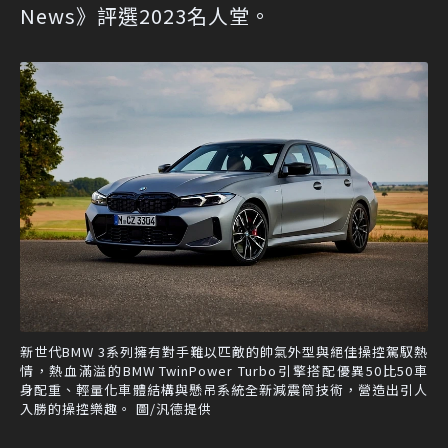
News》評選2023名人堂。
新世代BMW 3系列擁有對手難以匹敵的帥氣外型與絕佳操控駕馭熱
情，熱血滿溢的BMW TwinPower Turbo引擎搭配優異50比50車
身配重、輕量化車體結構與懸吊系統全新減震筒技術，營造出引人
入勝的操控樂趣。 圖/汎德提供