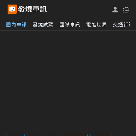
國內車訊
發燒試駕
國際車訊
電能世界
交通新訊