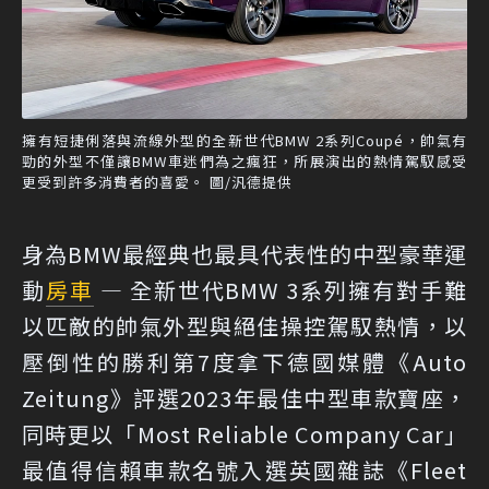
擁有短捷俐落與流線外型的全新世代BMW 2系列Coupé，帥氣有
勁的外型不僅讓BMW車迷們為之瘋狂，所展演出的熱情駕馭感受
更受到許多消費者的喜愛。 圖/汎德提供
身為BMW最經典也最具代表性的中型豪華運
動
房車
— 全新世代BMW 3系列擁有對手難
以匹敵的帥氣外型與絕佳操控駕馭熱情，以
壓倒性的勝利第7度拿下德國媒體《Auto
Zeitung》評選2023年最佳中型車款寶座，
同時更以「Most Reliable Company Car」
最值得信賴車款名號入選英國雜誌《Fleet