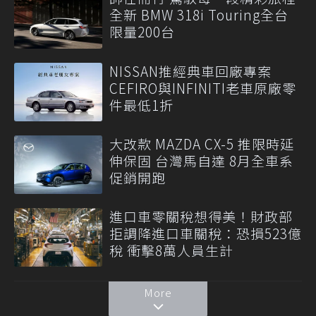
全新 BMW 318i Touring全台
限量200台
NISSAN推經典車回廠專案
CEFIRO與INFINITI老車原廠零
件最低1折
大改款 MAZDA CX-5 推限時延
伸保固 台灣馬自達 8月全車系
促銷開跑
進口車零關稅想得美！財政部
拒調降進口車關稅：恐損523億
稅 衝擊8萬人員生計
More