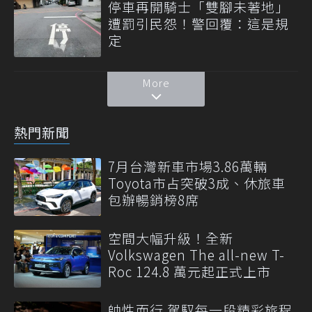
停車再開騎士「雙腳未著地」
遭罰引民怨！警回覆：這是規
定
More
熱門新聞
7月台灣新車市場3.86萬輛
Toyota市占突破3成、休旅車
包辦暢銷榜8席
空間大幅升級！全新
Volkswagen The all-new T-
Roc 124.8 萬元起正式上市
帥性而行 駕馭每一段精彩旅程