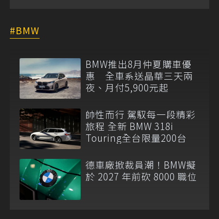
BMW
BMW推出8月仲夏購車優
惠 全車系送晶華三天兩
夜、月付5,900元起
帥性而行 駕馭每一段精彩
旅程 全新 BMW 318i
Touring全台限量200台
德車廠掀裁員潮！BMW擬
於 2027 年前砍 8000 職位