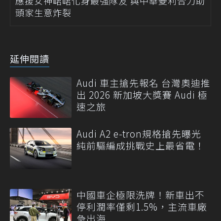
應援女神峮峮化身最強隊友 與中華菱利合力助
頭家生意炸裂
延伸閱讀
Audi 車主搶先報名 台灣奧迪推
出 2026 新加坡大獎賽 Audi 極
速之旅
Audi A2 e-tron規格搶先曝光
純前驅編成挑戰史上最省電！
中國車企極限洗牌！新車出不
停利潤率僅剩1.5%，主流車廠
急出海