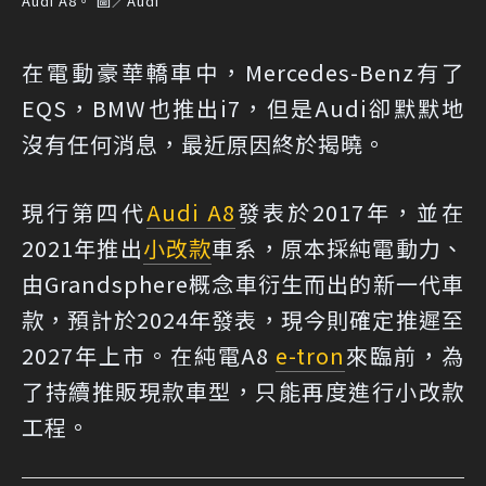
Audi A8。 圖／Audi
在電動豪華轎車中，Mercedes-Benz有了
EQS，BMW也推出i7，但是Audi卻默默地
沒有任何消息，最近原因終於揭曉。
現行第四代
Audi A8
發表於2017年，並在
2021年推出
小改款
車系，原本採純電動力、
由Grandsphere概念車衍生而出的新一代車
款，預計於2024年發表，現今則確定推遲至
2027年上市。在純電A8
e-tron
來臨前，為
了持續推販現款車型，只能再度進行小改款
工程。