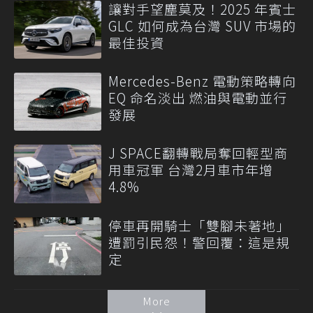
讓對手望塵莫及！2025 年賓士
GLC 如何成為台灣 SUV 市場的
最佳投資
Mercedes-Benz 電動策略轉向
EQ 命名淡出 燃油與電動並行
發展
J SPACE翻轉戰局奪回輕型商
用車冠軍 台灣2月車市年增
4.8%
停車再開騎士「雙腳未著地」
遭罰引民怨！警回覆：這是規
定
More