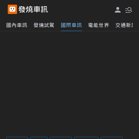
國內車訊
發燒試駕
國際車訊
電能世界
交通新訊