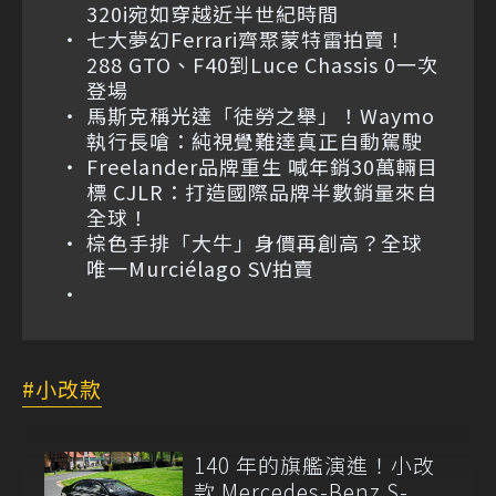
320i宛如穿越近半世紀時間
七大夢幻Ferrari齊聚蒙特雷拍賣！
288 GTO、F40到Luce Chassis 0一次
登場
馬斯克稱光達「徒勞之舉」！Waymo
執行長嗆：純視覺難達真正自動駕駛
Freelander品牌重生 喊年銷30萬輛目
標 CJLR：打造國際品牌半數銷量來自
全球！
棕色手排「大牛」身價再創高？全球
唯一Murciélago SV拍賣
小改款
140 年的旗艦演進！小改
款 Mercedes-Benz S-