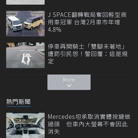
J SPACE翻轉戰局奪回輕型商
用車冠軍 台灣2月車市年增
4.8%
停車再開騎士「雙腳未著地」
遭罰引民怨！警回覆：這是規
定
More
熱門新聞
Mercedes坦承取消實體按鍵做
過頭 但車內大螢幕不會因此
消失