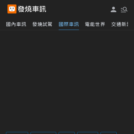
國內車訊
發燒試駕
國際車訊
電能世界
交通新訊