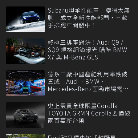
Subaru坦承性能車「變得太無
聊」成立全新性能部門，三款
手排跑車開發中！
終極三排座對決！Audi Q9 /
SQ9 規格細節曝光 瞄準 BMW
X7 與 M-Benz GLS
德系車廠中國產能利用率跌破
五成 Audi、BMW、
Mercedes-Benz面臨市場需求
轉變
史上最貴全球限量Corolla
TOYOTA GRMN Corolla要價破
兩百萬新台幣
Ford砍平價車拚「越野界