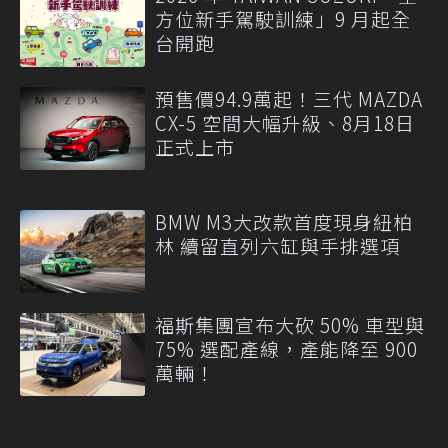
方位新手駕駛訓練」9 月起全
台開跑
預售價94.9萬起！三代 MAZDA
CX-5 空間大幅升級、8月18日
正式上市
BMW M3大改款首度現身紐柏
林 續留直列六缸與手排選項
福斯集團宣布大砍 50% 車型與
75% 選配產線，產能降至 900
萬輛！