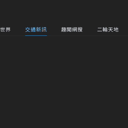
世界
交通新訊
趣聞網搜
二輪天地