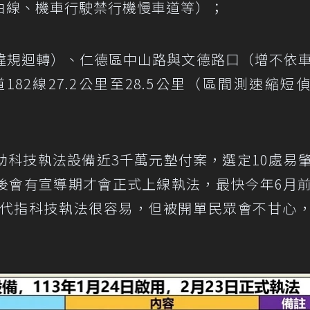
白線、機車行駛禁行機慢車道等）；
違規迴轉）、仁德區中山路與文德路口（增不依
82線27.2公里至28.5公里（區間測速縮短
助科技執法設備近3千萬元墊付案，選定10處易
後會有宣導期才會正式上線執法，最快今年6月
民代指科技執法很容易，但被開單民眾會不甘心