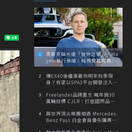
馬斯克稱光達「徒勞之舉」！Wa
ymo執行長嗆：純視覺難達真正
自動駕駛
傳EX40後繼車最快明年秋季現
身？有望以SPA3平台開發注入80
0V動力
Freelander品牌重生 喊年銷30
萬輛目標 CJLR：打造國際品牌
半數銷量來自全球！
與世界頂尖樂團相遇 Mercedes-
Benz Pass 白金會員優先購票維
也納愛樂