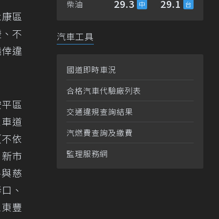
29.3
29.1
柴油
永康區
燈、不
汽車工具
僥倖違
國道即時車況
合格汽車代驗廠列表
安平區
交通違規查詢結果
依車道
汽燃費查詢及繳費
（不依
監理服務網
、新市
路與慈
弄口、
區東豐