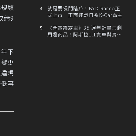
排跑車開發中！
違規類
就是要侵門踏戶！BYD Racco正
式上市 正面迎戰日系K-Car霸主
取締9
《閃電霹靂車》35 週年計畫只剩
周邊商品！阿斯拉1:1實車與實體
展覽雙雙喊卡
一年下
處變更
識違規
降低事