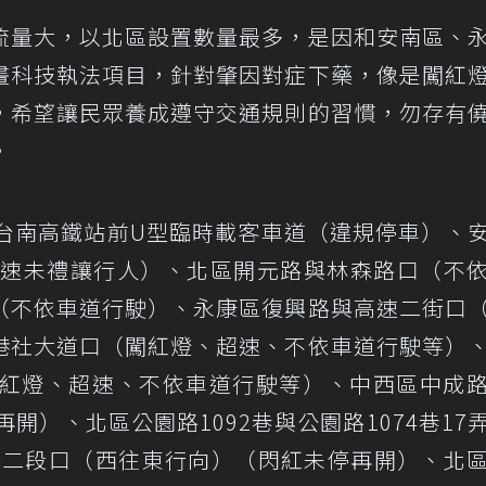
流量大，以北區設置數量最多，是因和安南區、
畫科技執法項目，針對肇因對症下藥，像是闖紅
，希望讓民眾養成遵守交通規則的習慣，勿存有
。
為台南高鐵站前U型臨時載客車道（違規停車）、
超速未禮讓行人）、北區開元路與林森路口（不
（不依車道行駛）、永康區復興路與高速二街口
港社大道口（闖紅燈、超速、不依車道行駛等）
闖紅燈、超速、不依車道行駛等）、中西區中成
開）、北區公園路1092巷與公園路1074巷17
農街二段口（西往東行向）（閃紅未停再開）、北