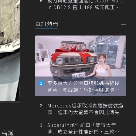
動力與底盤全面進化 Aston Mart
in DB12 S 售 1,488 萬元起正式
登台
車訊熱門
李多慧大方公開車牌號碼揭背後
含意！粉絲讚：忘記停哪還能幫
忙找車
Mercedes坦承取消實體按鍵做過
頭 但車內大螢幕不會因此消失
Subaru坦承性能車「變得太無
聊」成立全新性能部門，三款手
括高鐵