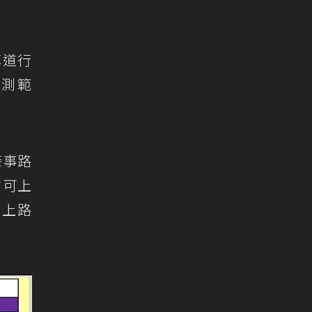
車道行
偵測範
肇事路
前可上
，上路