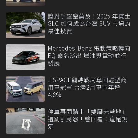
讓對手望塵莫及！2025 年賓士
GLC 如何成為台灣 SUV 市場的
最佳投資
Mercedes-Benz 電動策略轉向
EQ 命名淡出 燃油與電動並行
發展
J SPACE翻轉戰局奪回輕型商
用車冠軍 台灣2月車市年增
4.8%
停車再開騎士「雙腳未著地」
遭罰引民怨！警回覆：這是規
定