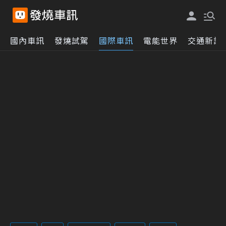
國內車訊
發燒試駕
國際車訊
電能世界
交通新訊