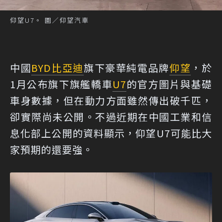
仰望U7。 圖／仰望汽車
中國
BYD
比亞迪
旗下豪華純電品牌
仰望
，於
1月公布旗下旗艦轎車
U7
的官方圖片與基礎
車身數據，但在動力方面雖然傳出破千匹，
卻實際尚未公開。不過近期在中國工業和信
息化部上公開的資料顯示，仰望U7可能比大
家預期的還要強。