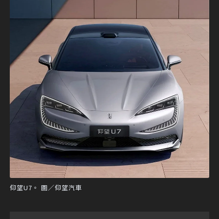
仰望U7。 圖／仰望汽車