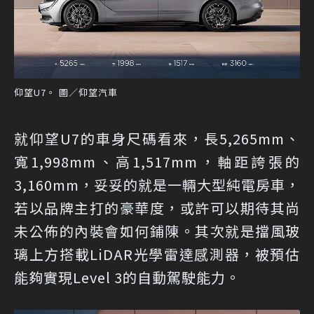
仰望U7。 圖／仰望汽車
就仰望U7的車身尺碼看來，長5,265mm、
寬1,998mm、高1,517mm，軸距誇張的
3,160mm，妥妥的就是一輛大型純電房車，
若以品牌主打的豪華度，或許可以期待其尚
未公佈的內裝會如何鋪陳。其次就是擋風玻
璃上方搭載LiDAR光學雷達感測器，被預估
能夠實現Level 3的自動駕駛能力。