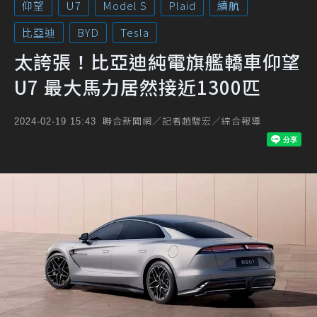
仰望
U7
Model S
Plaid
續航
比亞迪
BYD
Tesla
太誇張！比亞迪純電旗艦轎車仰望
U7 最大馬力居然接近1300匹
聯合新聞網／記者趙駿宏／綜合報導
2024-02-19 15:43