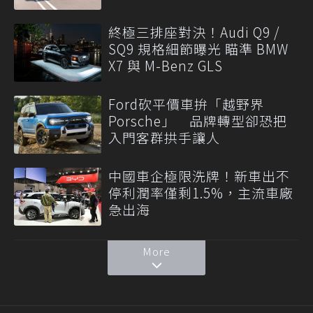
終極三排座對決！Audi Q9 /
SQ9 規格細節曝光 瞄準 BMW
X7 與 M-Benz GLS
Ford砍平價車拚「越野界
Porsche」 品牌轉型卻恐把
入門客群拱手讓人
中國車企極限洗牌！新車出不
停利潤率僅剩1.5%，主流車廠
急出海
More