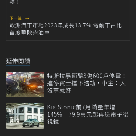
寢！
下一篇
→
歐洲汽車市場2023年成長13.7% 電動車占比
首度擊敗柴油車
延伸閱讀
特斯拉暴衝釀3傷600戶停電！
違停賓士擋下浩劫，車主：人
沒事就好
Kia Stonic前7月銷量年增
145% 79.9萬元起再送電子後
視鏡