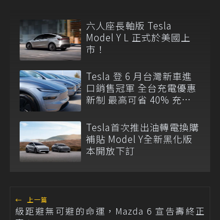
六人座長軸版 Tesla
Model Y L 正式於美國上
市！
Tesla 登 6 月台灣新車進
口銷售冠軍 全台充電優惠
新制 最高可省 40% 充電
費
Tesla首次推出油轉電換購
補貼 Model Y全新黑化版
本開放下訂
←
上一篇
級距避無可避的命運，Mazda 6 宣告壽終正