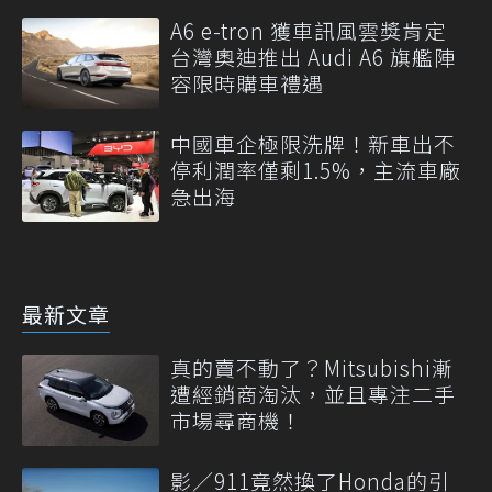
A6 e-tron 獲車訊風雲獎肯定
台灣奧迪推出 Audi A6 旗艦陣
容限時購車禮遇
中國車企極限洗牌！新車出不
停利潤率僅剩1.5%，主流車廠
急出海
最新文章
真的賣不動了？Mitsubishi漸
遭經銷商淘汰，並且專注二手
市場尋商機！
影／911竟然換了Honda的引