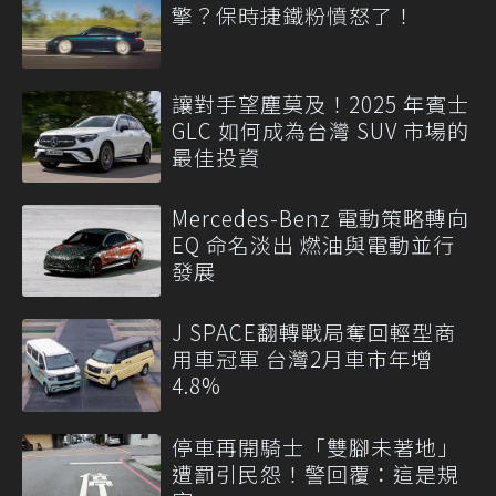
擎？保時捷鐵粉憤怒了！
讓對手望塵莫及！2025 年賓士
GLC 如何成為台灣 SUV 市場的
最佳投資
Mercedes-Benz 電動策略轉向
EQ 命名淡出 燃油與電動並行
發展
J SPACE翻轉戰局奪回輕型商
用車冠軍 台灣2月車市年增
4.8%
停車再開騎士「雙腳未著地」
遭罰引民怨！警回覆：這是規