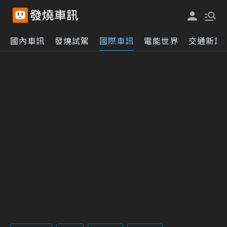
國內車訊
發燒試駕
國際車訊
電能世界
交通新訊