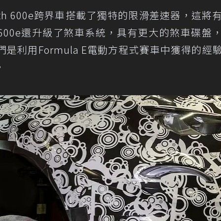
th 600e跨界車搭載了獨特的限滑差速器，這將
600e還升級了煞車系統，具有更大的煞車碟盤
們是利用Formula E電動方程式賽車中獲得的經
。