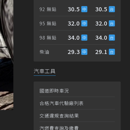
30.5
30.5
92 無鉛
32.0
32.0
95 無鉛
34.0
34.0
98 無鉛
29.3
29.1
柴油
汽車工具
國道即時車況
合格汽車代驗廠列表
交通違規查詢結果
汽燃費查詢及繳費