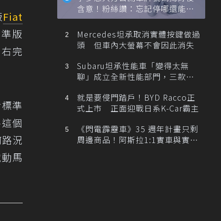
含意！粉絲讚：忘記停哪還能幫
版
Fiat
忙找車
標準版
Mercedes坦承取消實體按鍵做過
頭 但車內大螢幕不會因此消失
左右完
Subaru坦承性能車「變得太無
聊」成立全新性能部門，三款手
排跑車開發中！
就是要侵門踏戶！BYD Racco正
對標準
式上市 正面迎戰日系K-Car霸主
將這個
《閃電霹靂車》35 週年計畫只剩
何路況
周邊商品！阿斯拉1:1實車與實體
展覽雙雙喊卡
電動馬