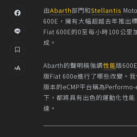
由
Abarth
部門和
Stellantis
Mot
600E，擁有大幅超越去年推出標準
Fiat 600E的0至每小時10
成。
Abarth的聲明稿強調
性能
版60
版Fiat 600e進行了哪些改變
版本的eCMP平台稱為Perfor
下，都將具有出色的運動化性能
達。