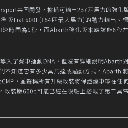
orsport共同開發，據稱可輸出237匹馬力的強化
版Fiat 600E(154匹最大馬力)的動力輸出。
0公里加速時間為9秒，而Abarth強化版本應該能6秒
0E導入了賽車運動DNA，但沒有詳細說明Abarth
。我們不知道它有多少具馬達或驅動方式。Abarth 
mo-eCMP，並聲稱所有升級改裝將保證讓車輛在任
。改裝版600e可能已經在後軸上搭載了第二具