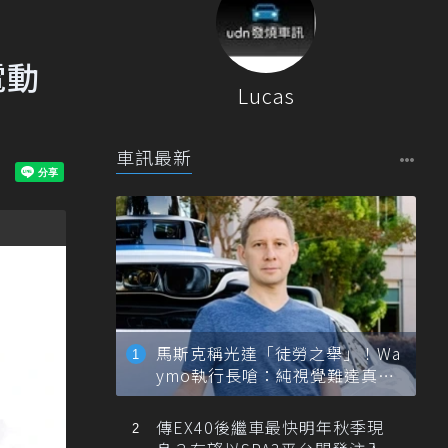
電動
Lucas
車訊最新
馬斯克稱光達「徒勞之舉」！Wa
ymo執行長嗆：純視覺難達真正
自動駕駛
傳EX40後繼車最快明年秋季現