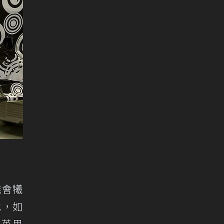
能會犧
池，如
0英里