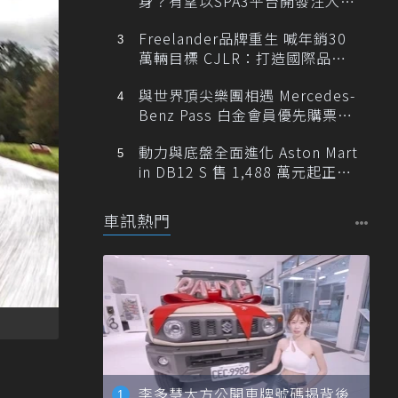
身？有望以SPA3平台開發注入80
0V動力
Freelander品牌重生 喊年銷30
萬輛目標 CJLR：打造國際品牌
半數銷量來自全球！
與世界頂尖樂團相遇 Mercedes-
Benz Pass 白金會員優先購票維
也納愛樂
動力與底盤全面進化 Aston Mart
in DB12 S 售 1,488 萬元起正式
登台
車訊熱門
李多慧大方公開車牌號碼揭背後