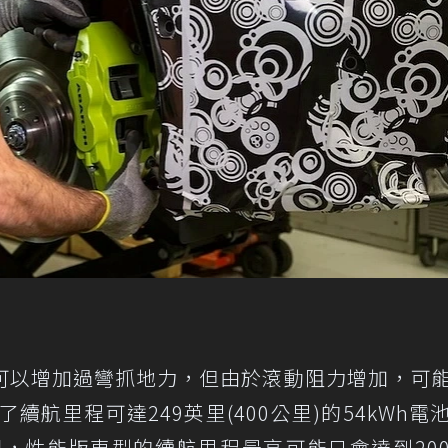
可以增加過彎抓地力，但由於滾動阻力增加，可
續航里程可達249英里(400公里)的54kWh電
池組，性能版車型的續航里程最高可能只會達到20