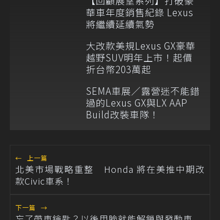
【回顧展望系列】打破豪
華車年度銷售紀錄 Lexus
將繼續延續氣勢
大改款美規Lexus GX豪華
越野SUV明年上市！起價
折台幣203萬起
SEMA車展／露營迷不能錯
過的Lexus GX與LX AAP
Build改裝車隊！
←
上一篇
北美市場戰略重整 Honda 將在美推中期改
款Civic車系！
下一篇
→
忘了帶車鑰匙？以後用臉就能解鎖與發動車