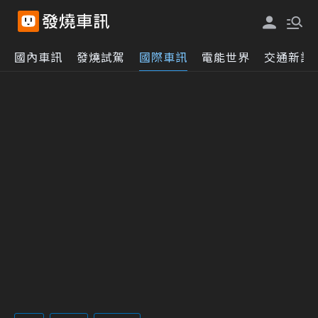
國內車訊
發燒試駕
國際車訊
電能世界
交通新訊