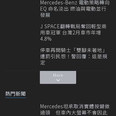
Mercedes-Benz 電動策略轉向
EQ 命名淡出 燃油與電動並行
發展
J SPACE翻轉戰局奪回輕型商
用車冠軍 台灣2月車市年增
4.8%
停車再開騎士「雙腳未著地」
遭罰引民怨！警回覆：這是規
定
More
熱門新聞
Mercedes坦承取消實體按鍵做
過頭 但車內大螢幕不會因此