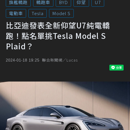
旗艦轎跑
轎跑車
BYD
仰望
U7
電動車
Tesla
Model S
比亞迪發表全新仰望U7純電轎
跑！點名單挑Tesla Model S
Plaid？
聯合新聞網／Lucas
2024-01-18 19:25