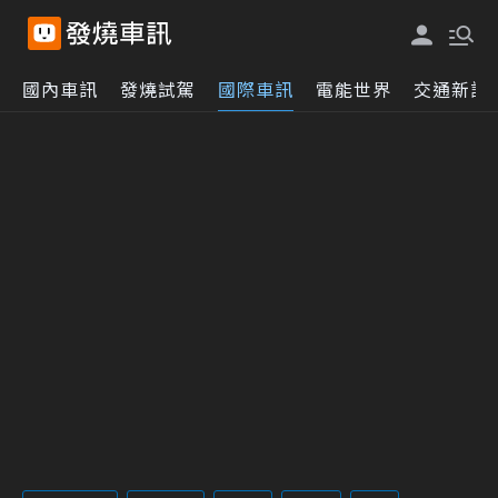
國內車訊
發燒試駕
國際車訊
電能世界
交通新訊