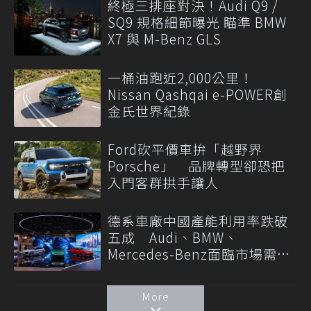
終極三排座對決！Audi Q9 /
SQ9 規格細節曝光 瞄準 BMW
X7 與 M-Benz GLS
一桶油跑近2,000公里！
Nissan Qashqai e-POWER創
金氏世界紀錄
Ford砍平價車拚「越野界
Porsche」 品牌轉型卻恐把
入門客群拱手讓人
德系車廠中國產能利用率跌破
五成 Audi、BMW、
Mercedes-Benz面臨市場需求
轉變
More