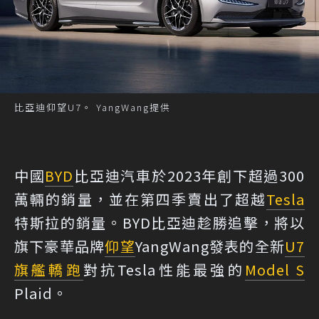
比亞迪仰望U7。 YangWang提供
中國
BYD
比亞迪汽車於2023年創下超過300
萬輛的銷量，並在第四季賣出了超越
Tesla
特斯拉的銷量。BYD比亞迪趁勝追擊，將以
旗下豪華品牌
仰望
YangWang發表的全新
U7
旗艦轎跑
對抗Tesla性能最強的
Model S
Plaid。