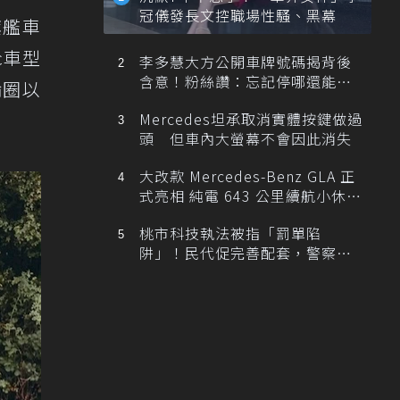
冠儀發長文控職場性騷、黑幕
旗艦車
ic車型
李多慧大方公開車牌號碼揭背後
含意！粉絲讚：忘記停哪還能幫
輪圈以
忙找車
Mercedes坦承取消實體按鍵做過
頭 但車內大螢幕不會因此消失
大改款 Mercedes-Benz GLA 正
式亮相 純電 643 公里續航小休
旅！
桃市科技執法被指「罰單陷
阱」！民代促完善配套，警察局
提數據回應