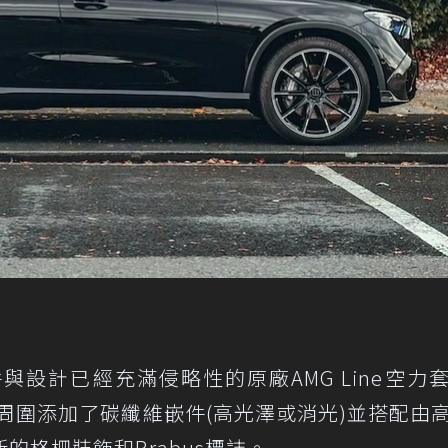
套件與設計已經充滿侵略性的原廠AMG Line空力
口周圍添加了碳纖維嵌件(高光澤或消光)並搭配由
的格柵裝飾和Brabus標誌。