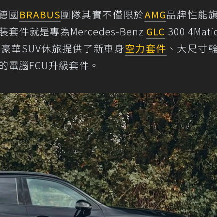
德國
BRABUS
團隊其實不僅限於
AMG
品牌性能
套件就是專為Mercedes-Benz
GLC
300 4Mat
型豪華SUV休旅提供了新車身
空力套件
、大尺寸
的電腦ECU升級套件。