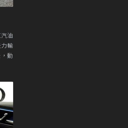
4缸汽油
扭力輸
持後，動