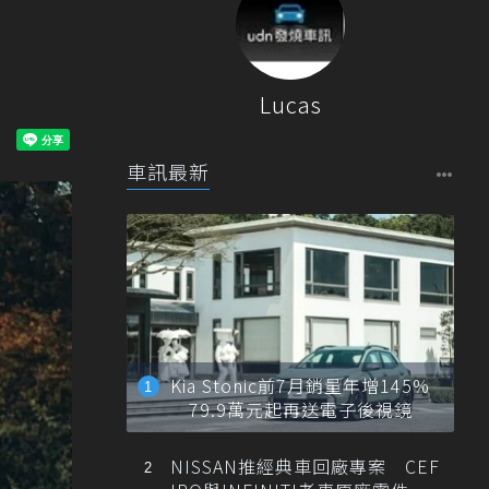
Lucas
車訊最新
Kia Stonic前7月銷量年增145%
79.9萬元起再送電子後視鏡
NISSAN推經典車回廠專案 CEF