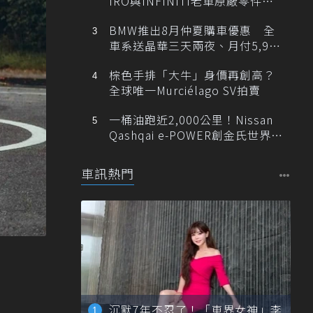
IRO與INFINITI老車原廠零件最
低1折
BMW推出8月仲夏購車優惠 全
車系送晶華三天兩夜、月付5,900
元起
棕色手排「大牛」身價再創高？
全球唯一Murciélago SV拍賣
一桶油跑近2,000公里！Nissan
Qashqai e-POWER創金氏世界紀
錄
車訊熱門
沉默7年不忍了！「車界女神」李