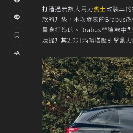
打造過無數大馬力
賓士
改裝車的
款的升級，本次發表的Brabus改裝
量身打造的。Brabus替這款中
及提升其2.0升渦輪增壓引擎動力