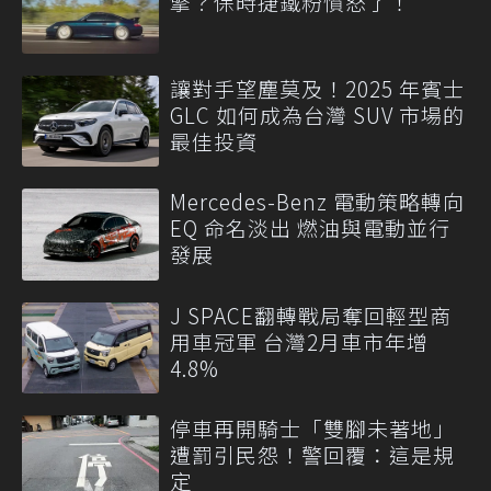
擎？保時捷鐵粉憤怒了！
讓對手望塵莫及！2025 年賓士
GLC 如何成為台灣 SUV 市場的
最佳投資
Mercedes-Benz 電動策略轉向
EQ 命名淡出 燃油與電動並行
發展
J SPACE翻轉戰局奪回輕型商
用車冠軍 台灣2月車市年增
4.8%
停車再開騎士「雙腳未著地」
遭罰引民怨！警回覆：這是規
定