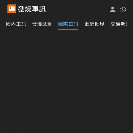
國內車訊
發燒試駕
國際車訊
電能世界
交通新訊